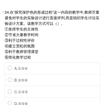
24.在“探究保护色的形成过程”这一内容的教学中,教师尽量
*
避免对学生的实验设计进行直接评判,而是组织学生讨论实
验设计方案。该教学方式可以（）。
①发挥学生的主体性
②节省大量教学时间
③利于过程性评价
④建立宽松的氛围
⑤利于教师管理课堂
⑥简化教学过程
A.①③④
B.②⑤⑥
C.①③⑤
D.④⑤⑥