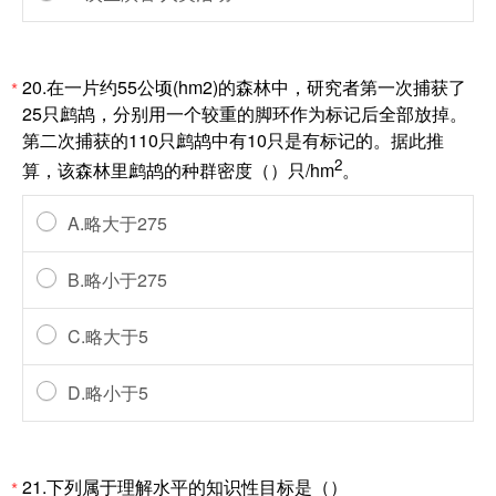
20.在一片约55公顷(hm2)的森林中，研究者第一次捕获了
*
25只鹧鸪，分别用一个较重的脚环作为标记后全部放掉。
第二次捕获的110只鹧鸪中有10只是有标记的。据此推
2
算，该森林里鹧鸪的种群密度（）只/hm
。
A.略大于275
B.略小于275
C.略大于5
D.略小于5
21.下列属于理解水平的知识性目标是（）
*