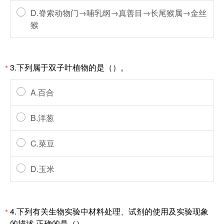
D.脊索动物门→哺乳纲→真善目→长尾猴属→金丝
猴
3.下列属于双子叶植物的是（）。
*
A.百合
B.洋葱
C.菜豆
D.玉米
4.下列有关生物实验中材料处理、试剂的使用及实验现象
*
的描述,正确的是（）。