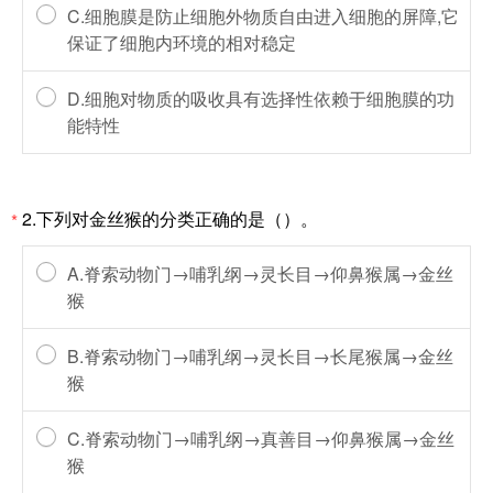
C.细胞膜是防止细胞外物质自由进入细胞的屏障,它
保证了细胞内环境的相对稳定
D.细胞对物质的吸收具有选择性依赖于细胞膜的功
能特性
2.下列对金丝猴的分类正确的是（）。
*
A.脊索动物门→哺乳纲→灵长目→仰鼻猴属→金丝
猴
B.脊索动物门→哺乳纲→灵长目→长尾猴属→金丝
猴
C.脊索动物门→哺乳纲→真善目→仰鼻猴属→金丝
猴