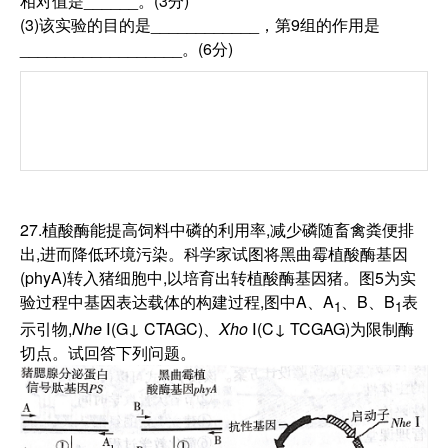
相对值是______。(3分)
(3)该实验的目的是____________，第9组的作用是
__________________。(6分)
27.植酸酶能提高饲料中磷的利用率,减少磷随畜禽粪便排
出,进而降低环境污染。科学家试图将黑曲霉植酸酶基因
(phyA)转入猪细胞中,以培育出转植酸酶基因猪。图5为实
验过程中基因表达载体的构建过程,图中A、A
、B、B
表
1
1
示引物,
Nhe
Ⅰ(G↓ CTAGC)、
Xho
Ⅰ(C↓ TCGAG)为限制酶
切点。试回答下列问题。