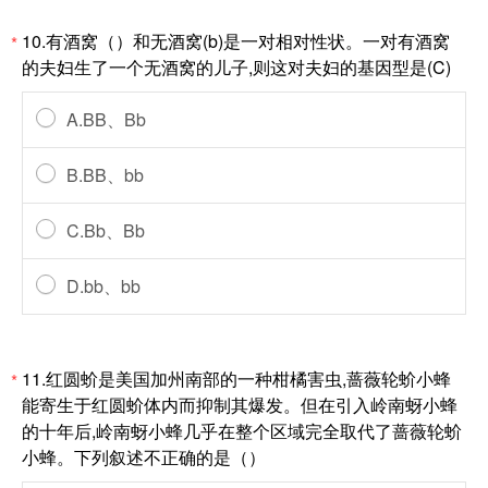
10.有酒窝（）和无酒窝(b)是一对相对性状。一对有酒窝
*
的夫妇生了一个无酒窝的儿子,则这对夫妇的基因型是(C)
A.BB、Bb
B.BB、bb
C.Bb、Bb
D.bb、bb
11.红圆蚧是美国加州南部的一种柑橘害虫,蔷薇轮蚧小蜂
*
能寄生于红圆蚧体内而抑制其爆发。但在引入岭南蚜小蜂
的十年后,岭南蚜小蜂几乎在整个区域完全取代了蔷薇轮蚧
小蜂。下列叙述不正确的是（）