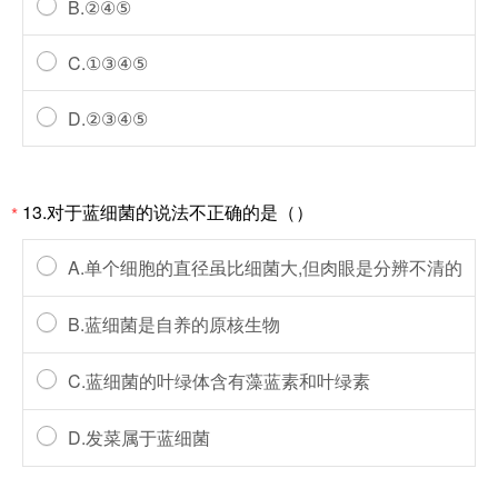
B.②④⑤
C.①③④⑤
D.②③④⑤
13.对于蓝细菌的说法不正确的是（）
*
A.单个细胞的直径虽比细菌大,但肉眼是分辨不清的
B.蓝细菌是自养的原核生物
C.蓝细菌的叶绿体含有藻蓝素和叶绿素
D.发菜属于蓝细菌