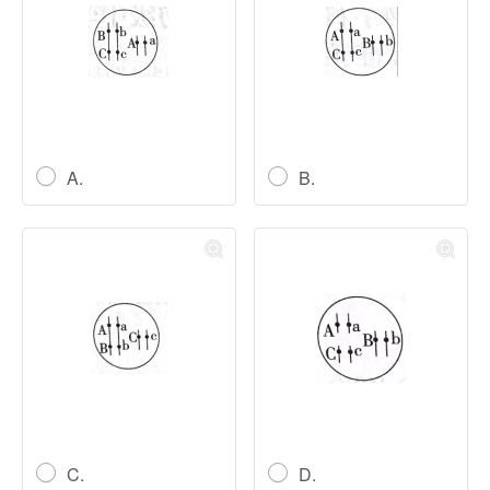
A.
B.
C.
D.