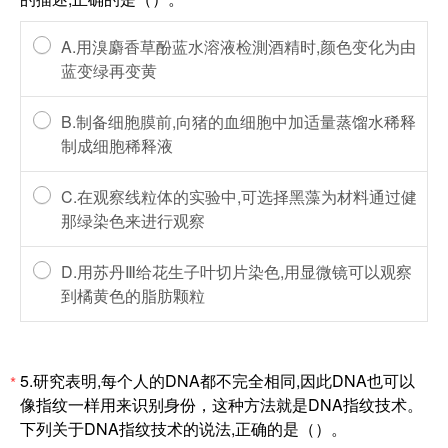
A.用溴麝香草酚蓝水溶液检測酒精时,颜色变化为由
蓝变绿再变黄
B.制备细胞膜前,向猪的血细胞中加适量蒸馏水稀释
制成细胞稀释液
C.在观察线粒体的实验中,可选择黑藻为材料通过健
那绿染色来进行观察
D.用苏丹Ⅲ给花生子叶切片染色,用显微镜可以观察
到橘黄色的脂肪颗粒
5.研究表明,每个人的DNA都不完全相同,因此DNA也可以
*
像指纹一样用来识别身份，这种方法就是DNA指纹技术。
下列关于DNA指纹技术的说法,正确的是（）。