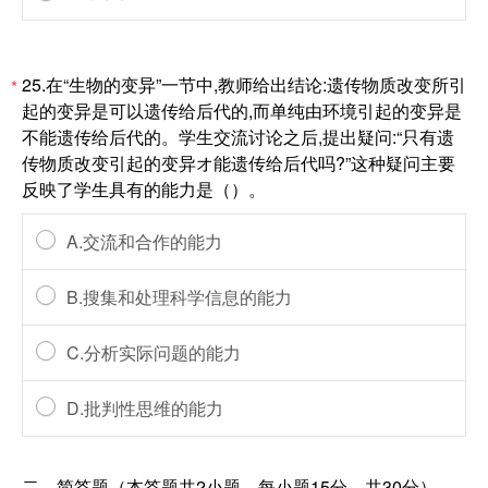
25.在“生物的变异”一节中,教师给出结论:遗传物质改变所引
*
起的变异是可以遗传给后代的,而单纯由环境引起的变异是
不能遗传给后代的。学生交流讨论之后,提出疑问:“只有遗
传物质改变引起的变异オ能遗传给后代吗?”这种疑问主要
反映了学生具有的能力是（）。
A.交流和合作的能力
B.搜集和处理科学信息的能力
C.分析实际问题的能力
D.批判性思维的能力
二、简答题（本答题共2小题，每小题15分，共30分）