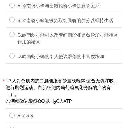
A.岭南蚜小蜂与蔷嶶轮蚧小蜂是竟争关系
B.岭南蚜小蜂能够摄取红圆蚧的养分以维持生活
C.岭南蚜小蜂可以改变红圆蚧和蔷薇轮蚧小蜂相互
作用的结果
D.岭南蚜小蜂的引人使该群落的丰富度增加
12.人骨骼肌内的白肌细胞含少量线粒体,适合无氧呼吸、
*
进行剧烈运动。白肌细胞内葡萄糖氧化分解的产物有
（）。
①酒精②乳酸③CO
④H
O⑤ATP
2
2
A.①③⑤