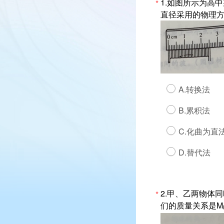
1.如图所示为高
*
直径采用的物理方
A.转换法
B.累积法
C.化曲为直
D.替代法
2.甲、乙两物体
*
们的质量关系是M