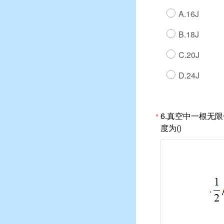
A.16J
B.18J
C.20J
D.24J
6.真空中一根无
*
度为()