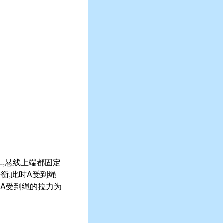
L,悬线上端都固定
衡,此时A受到绳
则A受到绳的拉力为