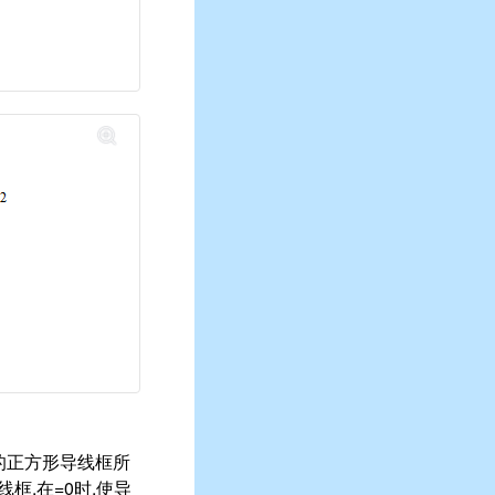
的正方形导线框所
框,在=0时,使导