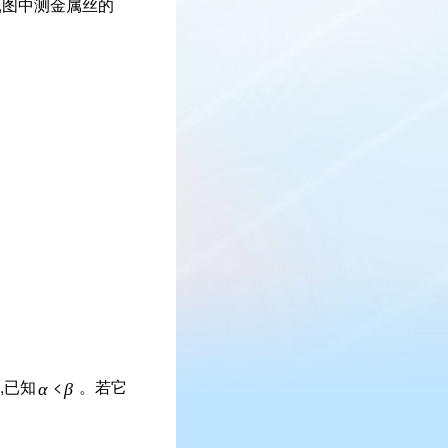
,图中测金属丝的
,已知
<
。若它
α
β