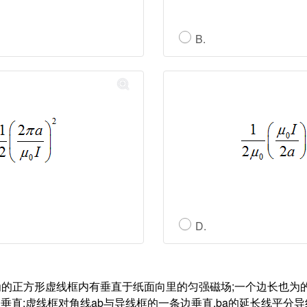
B.
D.
长为的正方形虚线框内有垂直于纸面向里的匀强磁场;一个边长也为
垂直;虚线框对角线ab与导线框的一条边垂直,ba的延长线平分导线