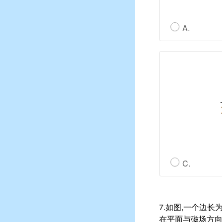
A.
C.
7.如图,一个边
在平面与磁场方向