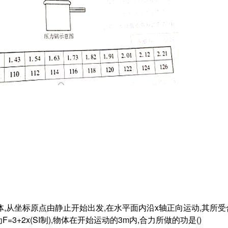
的物体,从坐标原点由静止开始出发,在水平面内沿x轴正向运动,其所
=3+2x(SI制),物体在开始运动的3m内,合力所做的功是()