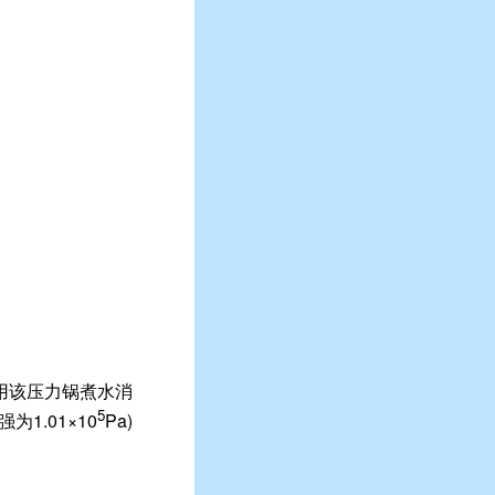
使用该压力锅煮水消
5
1.01×10
Pa)