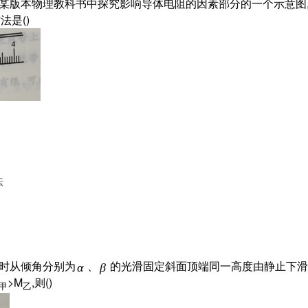
中某版本物理教科书中探究影响导体电阻的因素部分的一个示意图
法是()
法
同时从倾角分别为
、
的光滑固定斜面顶端同一高度由静止下滑
α
β
>M
,则()
甲
乙