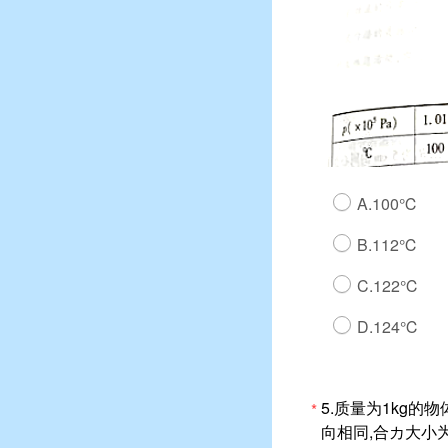
A.100℃
B.112℃
C.122℃
D.124℃
5.质量为1kg
*
向相同,合カ大小为F