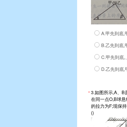
A.甲先到底
B.乙先到底
C.甲先到底
D.乙先到底
3.如图所示,A
*
在同一点O,B球
的拉力为F;现保持
()