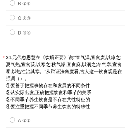
B.①④
C.②③
D.③④
24.元代忽思慧在《饮膳正要》说:“春气温,宜食麦,以凉之;
*
夏气热,宜食菽,以寒之;秋气燥,宜食麻,以润之;冬气寒,宜食
黍,以热性治其寒。”从辩证法角度看,古人这一饮食观是在
强调（）。
①要善于把握事物存在和发展的不同条件
②从实际出发,正确把握饮食和季节的关系
③不同季节养生饮食是不存在共性特征的
④要注重把握不同季节养生饮食的特殊性
A.①③