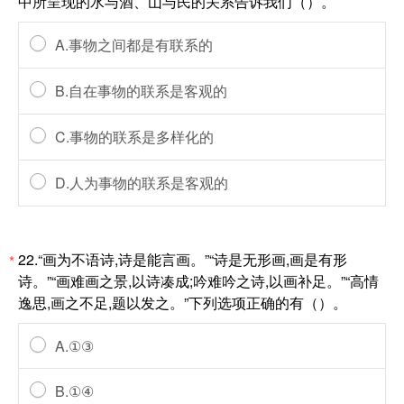
中所呈现的水与酒、山与民的关系告诉我们（）。
A.事物之间都是有联系的
B.自在事物的联系是客观的
C.事物的联系是多样化的
D.人为事物的联系是客观的
22.“画为不语诗,诗是能言画。”“诗是无形画,画是有形
*
诗。”“画难画之景,以诗凑成;吟难吟之诗,以画补足。”“高情
逸思,画之不足,题以发之。”下列选项正确的有（）。
A.①③
B.①④