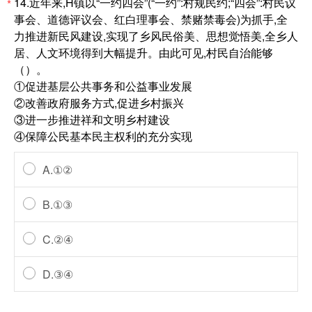
14.近年来,H镇以“一约四会”(“一约”:村规民约;“四会”:村民议
*
事会、道德评议会、红白理事会、禁赌禁毒会)为抓手,全
力推进新民风建设,实现了乡风民俗美、思想觉悟美,全乡人
居、人文环境得到大幅提升。由此可见,村民自治能够
（）。
①促进基层公共事务和公益事业发展
②改善政府服务方式,促进乡村振兴
③进一步推进祥和文明乡村建设
④保障公民基本民主权利的充分实现
A.①②
B.①③
C.②④
D.③④