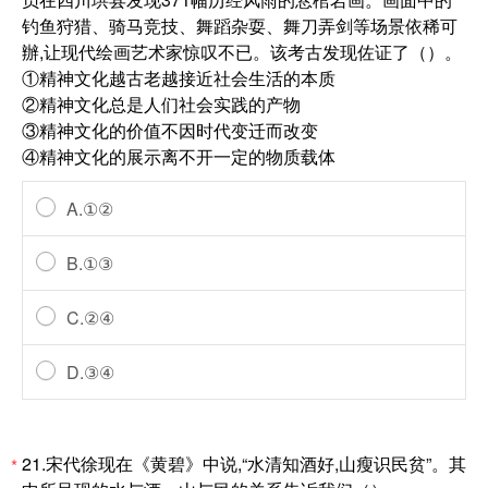
钓鱼狩猎、骑马竞技、舞蹈杂耍、舞刀弄剑等场景依稀可
辦,让现代绘画艺术家惊叹不已。该考古发现佐证了（）。
①精神文化越古老越接近社会生活的本质
②精神文化总是人们社会实践的产物
③精神文化的价值不因时代变迁而改变
④精神文化的展示离不开一定的物质载体
A.①②
B.①③
C.②④
D.③④
21.宋代徐现在《黄碧》中说,“水清知酒好,山瘦识民贫”。其
*