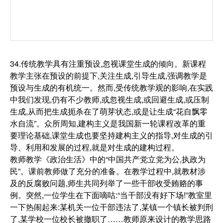
34.传统教学具有注重预设,忽视课堂生成的倾向。新课程
教学主张在预设的前提下,关注生成,引导生成,强调教学是
预设与生成的有机统一。然而,受传统教学观的影响,在实践
中我们发现,仍有不少教师,或忽视生成,或回避生成,或压制
生成,从而把生成扼杀在了萌芽状态,或是让生成“花自飘零
水自流”。众所周知,建构主义是我国新一轮课程改革的重
要理论基础,课堂生成也要坚持建构主义的指导,对生成的引
导、利用和发展的过程,就是对生成的建构过程。
教师教学《政治生活》中的“中国共产党立党为公,执政为
民”。课前教师做了充分的准备。在教学过程中,就教材涉
及的反腐败问题,师生共同列举了一些干部收受贿赂的事
例。突然,一位学生在下面嘀咕:“当干部没有好下场!”教室里
一下热闹起来:某机关一位干部违法了,某镇一个镇长被判刑
了,某学校一位校长被撤职了……教师原来设计的教学思路