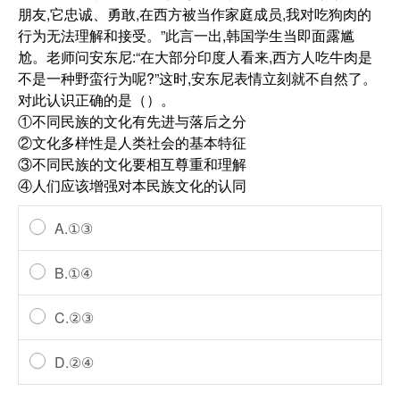
朋友,它忠诚、勇敢,在西方被当作家庭成员,我对吃狗肉的
行为无法理解和接受。”此言一出,韩国学生当即面露尴
尬。老师问安东尼:“在大部分印度人看来,西方人吃牛肉是
不是一种野蛮行为呢?”这时,安东尼表情立刻就不自然了。
对此认识正确的是（）。
①不同民族的文化有先进与落后之分
②文化多样性是人类社会的基本特征
③不同民族的文化要相互尊重和理解
④人们应该增强对本民族文化的认同
A.①③
B.①④
C.②③
D.②④