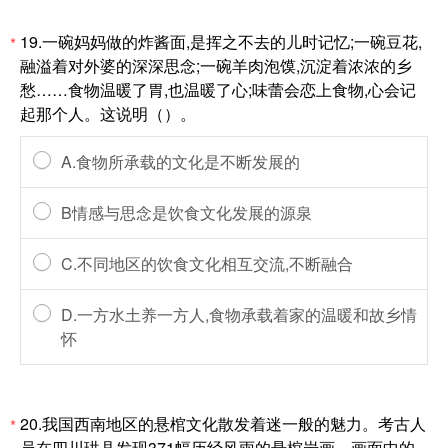
19.一碗妈妈做的炸酱面,是挥之不去的儿时记忆;一碗豆花,
*
融溢着对外婆的深深思念;一碗羊肉泡馍,沉淀着浓浓的乡
愁……食物温暖了胃,也温暖了心;味蕾会恋上食物,心会记
起那个人。这说明（）。
A.食物所承载的文化是不断发展的
B情感与思念是饮食文化发展的源泉
C.不同地区的饮食文化相互交流,不断融合
D.一方水土养一方人,食物承载着家的温暖和故乡情
怀
20.我国西南地区的悬棺文化散发着迷一般的魅力。考古人
*
员在四川珙县发现371幅历经风雨的悬棺岩画。画面中的