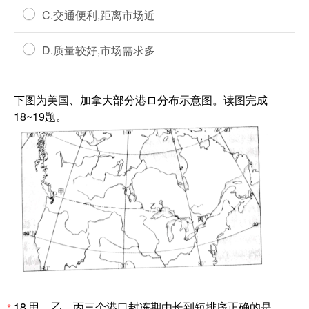
C.交通便利,距离市场近
D.质量较好,市场需求多
下图为美国、加拿大部分港ロ分布示意图。读图完成
18~19题。
18.甲、乙、丙三个港口封冻期由长到短排序正确的是
*