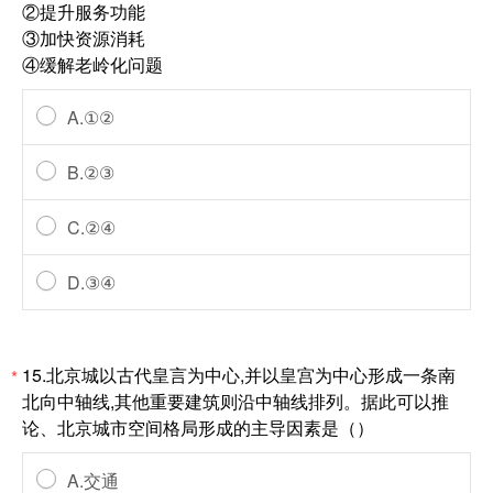
②提升服务功能
③加快资源消耗
④缓解老岭化问题
A.①②
B.②③
C.②④
D.③④
15.北京城以古代皇言为中心,并以皇宫为中心形成一条南
*
北向中轴线,其他重要建筑则沿中轴线排列。据此可以推
论、北京城市空间格局形成的主导因素是（）
A.交通