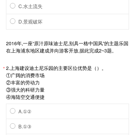
C.水土流失
D.景观破坏
2016年,一座“原汁原味迪士尼,别具一格中国风”的主题乐国
在上海浦东地区建成并向游客开放,据此完成2~3题。
2.上海建设迪土尼乐园的主要区位优势是（）。
*
①广阔的消费市场
②丰富的劳动力
③强大的科研力量
④海陆空交通便捷
A.①②
B.①③