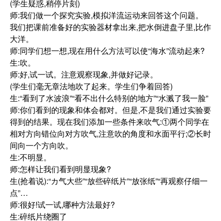
(学生疑惑,稍停片刻)
师:我们做一个探究实验,模拟洋流运动来回答这个问题。
我们把课前准备好的实验器材拿出来,把水倒进盘子里,比作
大洋。
师:同学们想一想,现在用什么方法可以使“海水”流动起来?
生:吹。
师:好,试一试。注意观察现象,并做好记录。
(学生们毫无章法地吹了起来。学生们争着回答)
生:“看到了水波浪”“看不出什么特别的地方”“水溅了我一脸”
师:你们看到的现象和体会都对。但是,不是我们通过实验要
得到的结果。现在我们添加一些条件来吹气:①两个同学在
相对方向错位向对方吹气,注意吹的角度和水面平行;②长时
间向一个方向吹。
生:不明显。
师:怎样让我们看到明显现象?
生(抢着说):“カ气大些”“放些碎纸片”“放张纸”“再观察仔细一
点”…
师:很好!试一试,哪种方法最好?
生:碎纸片绕圈了