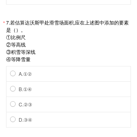
7.若估算达沃斯甲处滑雪场面积,应在上述图中添加的要素
*
是（）。
①比例尺
②等高线
③积雪等深线
④等降雪量
A.①②
B.①④
C.②③
D.③④