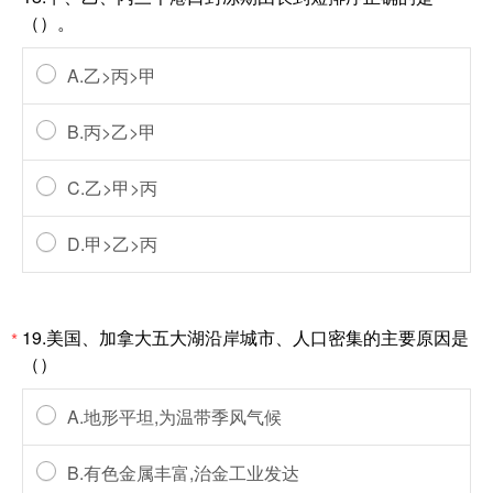
（）。
A.乙>丙>甲
B.丙>乙>甲
C.乙>甲>丙
D.甲>乙>丙
19.美国、加拿大五大湖沿岸城市、人口密集的主要原因是
*
（）
A.地形平坦,为温带季风气候
B.有色金属丰富,治金工业发达