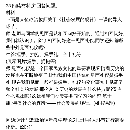
33.阅读材料,并回答问题。
材料:
下面是某位政治教师关于《社会发展的规律》一课的导入
环节。
师:老师与同学的见面是从相互问好开始的。通过相互问好,
我们就认识了。除了相互问好这一见面礼仪,同学还知道哪
些中外见面礼仪呢?
生答:握手、拥抱、揖手礼、合十礼等
(展示图片:握手、拥抱等)
师:见面礼仪是一个国家民族文化的重要表现,它随着历史的
发展也在不断地变迁,比如我们中国传统的见面礼仪是揖手
礼,现在我们见面一般都是握手。礼仪的变化事实上见证了
整个社会的发展,那么,社会历史的发展有什么特点呢?又有
什么规律呢?这就是我们今天要共同学习的内容:第十一
课,“寻觅社会的真谛”——社会发展的规律。(板书课题)
问题:运用思想政治课程教学理论,对上述导人环节进行简要
评析。(20分)