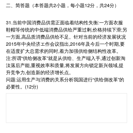
二、简答题（本答题共2小题，每小题12分，共24分）
31.当前中国消费品供需正面临着结构性失衡:一方面衣服
鞋帽等传统的中低端消费品供给严重过剩,价格持续下滑;另
一方面,高品质消费品供给不足。针对当前的经济发展状况
2015年中央经济エ作会议指出,2016年及今后一个时期,要
在适度扩大总需求的同时,着力加强供给侧结构性改革。
注:所谓“供给侧改革”就是从供给、生产端入手,通过创新淘
汰落后产能,重视效率和质量,将发展方向锁定新兴领域,提
升竞争力,创造新的经济增长点。
问题:运用生产与消费的关系分析我国进行“供给側改革”的
必要性。(12分)