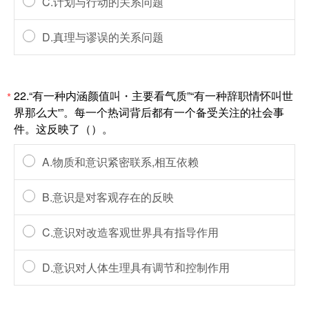
C.计划与行动的关系问题
D.真理与谬误的关系问题
22.“有一种内涵颜值叫・主要看气质”“有一种辞职情怀叫世
*
界那么大'”。每一个热词背后都有一个备受关注的社会事
件。这反映了（）。
A.物质和意识紧密联系,相互依赖
B.意识是对客观存在的反映
C.意识对改造客观世界具有指导作用
D.意识对人体生理具有调节和控制作用