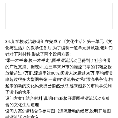
34.某学校政治教研组在完成了《文化生活》第一单元《文
化与生活》的教学任务后,为了编制一道单元测试题,老师们
针对下列材料,形成了两个设问方案:
“带一本书来,换一本书走”,图书漂流活动已得到了社会各界
的广泛支持。据统计,近三年来,H市的漂流书亭的书籍总授
放量超过7万册,流通率达80%,阅读人次超过60万,平均阅读
率超过很多大型图书馆,一道由“漂流书架”和“漂流书亭”架构
起来的新的文化风景线已悄然形成,越来越多的市民享受到
了读书的快乐。
设问方案1:结合材料,说明H市积极开展图书漂流活动所蕴
含的文化生活道理
设问方案2:请结合你参与图书漂流活动的经历,说明开展图
书漂流活动的意义。