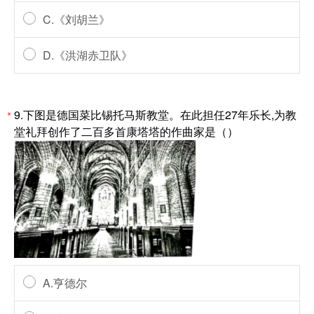
C.《刘胡兰》
D.《洪湖赤卫队》
9.下图是德国菜比锡托马斯教堂。在此担任27年乐长,为教
*
堂礼拜创作了二百多首康塔塔的作曲家是（）
A.亨德尔