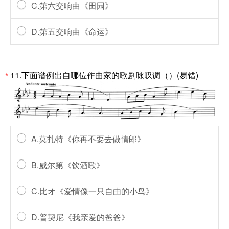
C.第六交响曲《田园》
D.第五交响曲《命运》
11.下面谱例出自哪位作曲家的歌剧咏叹调（）(易错)
*
A.莫扎特《你再不要去做情郎》
B.威尔第《饮酒歌》
C.比オ《爱情像一只自由的小鸟》
D.普契尼《我亲爱的爸爸》