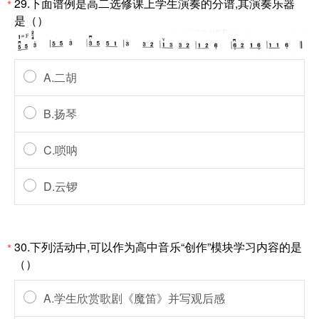
29.下面谱例是高二选修课上学生演奏的分谱,其演奏乐器
*
是（）
A.二胡
B.扬琴
C.唢呐
D.云锣
30.下列活动中,可以作为高中音乐“创作”模块学习内容的是
*
（）
A.学生欣赏歌剧《魔笛》并写观后感