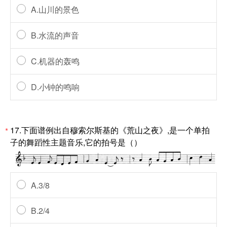
A.山川的景色
B.水流的声音
C.机器的轰鸣
D.小钟的鸣响
17.下面谱例出自穆索尔斯基的《荒山之夜》,是一个单拍
*
子的舞蹈性主题音乐,它的拍号是（）
A.3/8
B.2/4