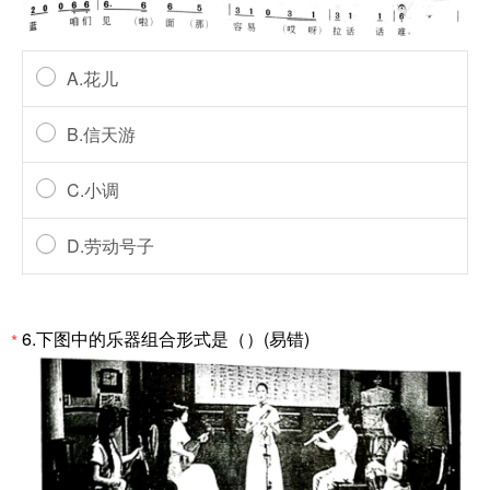
A.花儿
B.信天游
C.小调
D.劳动号子
6.下图中的乐器组合形式是（）(易错)
*