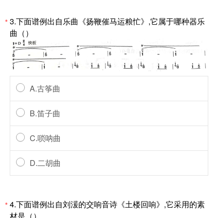
3.下面谱例出自乐曲《扬鞭催马运粮忙》,它属于哪种器乐
*
曲（）
A.古筝曲
B.笛子曲
C.唢呐曲
D.二胡曲
4.下面谱例出自刘湲的交响音诗《土楼回响》,它采用的素
*
材是（）