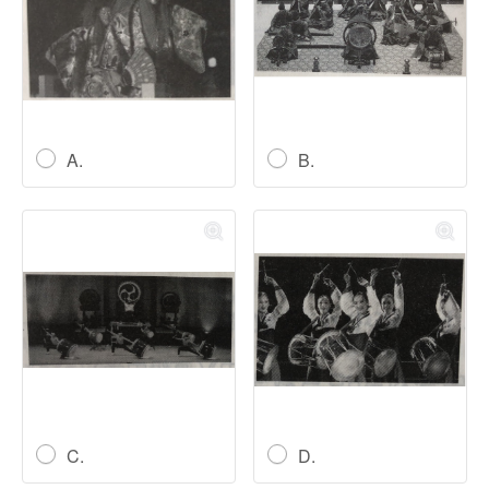
A.
B.
C.
D.