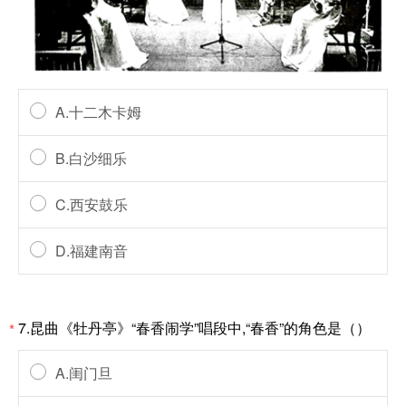
A.十二木卡姆
B.白沙细乐
C.西安鼓乐
D.福建南音
7.昆曲《牡丹亭》“春香闹学”唱段中,“春香”的角色是（）
*
A.闺门旦