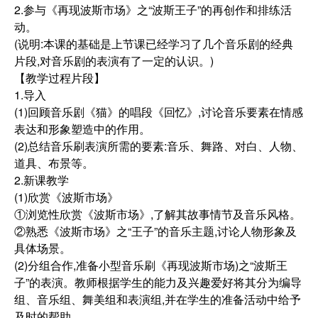
2.参与《再现波斯市场》之“波斯王子”的再创作和排练活
动。
(说明:本课的基础是上节课已经学习了几个音乐剧的经典
片段,对音乐剧的表演有了一定的认识。)
【教学过程片段】
1.导入
(1)回顾音乐剧《猫》的唱段《回忆》,讨论音乐要素在情感
表达和形象塑造中的作用。
(2)总结音乐刷表演所需的要素:音乐、舞路、对白、人物、
道具、布景等。
2.新课教学
(1)欣赏《波斯市场》
①浏览性欣赏《波斯市场》,了解其故事情节及音乐风格。
②熟悉《波斯市场》之“王子”的音乐主题,讨论人物形象及
具体场景。
(2)分组合作,准备小型音乐刷《再现波斯市场)之“波斯王
子”的表演。教师根据学生的能力及兴趣爱好将其分为编导
组、音乐组、舞美组和表演组,并在学生的准备活动中给予
及时的帮助