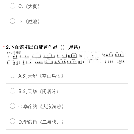
C.《大夏》
D.《成池》
2.下面谱例出自哪首作品（）(易错)
*
A.刘天华《空山鸟语》
B.刘天华《闲居吟》
C.华彦約《大浪淘沙》
D.华彦钓《二泉映月》