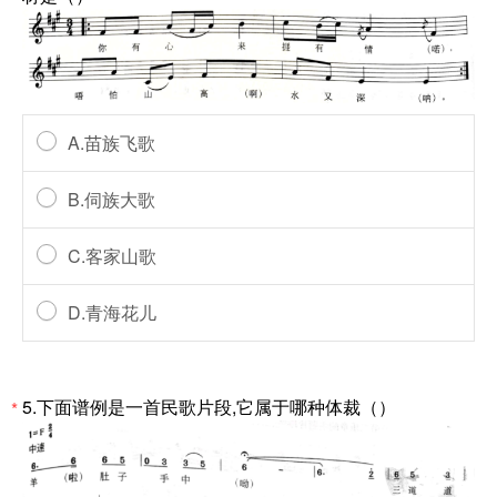
A.苗族飞歌
B.伺族大歌
C.客家山歌
D.青海花儿
5.下面谱例是一首民歌片段,它属于哪种体裁（）
*