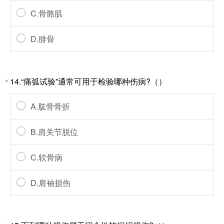
C.骨骼肌
D.腓骨
14.“痛弧试验”通常可用于检验哪种伤病?（）
*
A.肱骨骨折
B.肩关节脱位
C.软骨病
D.肩袖损伤