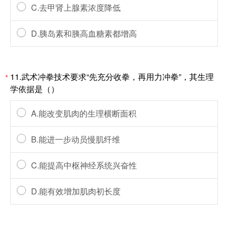
C.去甲肾上腺素浓度降低
D.胰岛素和胰高血糖素都增高
11.武术冲拳技术要求“先充分收拳，再用力冲拳”，其生理
*
学依据是（）
A.能改变肌肉的生理横断面积
B.能进一步动员慢肌纤维
C.能提高中枢神经系统兴奋性
D.能有效增加肌肉初长度