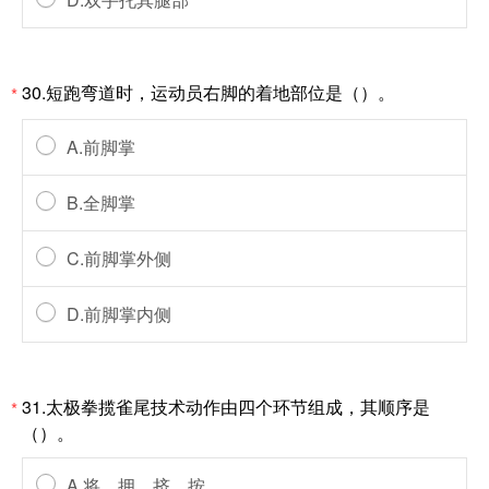
30.短跑弯道时，运动员右脚的着地部位是（）。
*
A.前脚掌
B.全脚掌
C.前脚掌外侧
D.前脚掌内侧
31.太极拳揽雀尾技术动作由四个环节组成，其顺序是
*
（）。
A.将、拥、挤、按