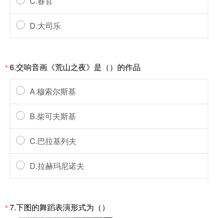
C.春官
D.大司乐
6.交响音画《荒山之夜》是（）的作品
*
A.穆索尔斯基
B.柴可夫斯基
C.巴拉基列夫
D.拉赫玛尼诺夫
7.下图的舞蹈表演形式为（）
*