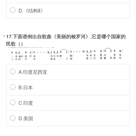
D.《结构Ⅱ》
17.下面谱例出自歌曲《美丽的梭罗河》,它是哪个国家的
*
民歌（）
A.印度尼西亚
B.日本
C.印度
D.美国