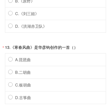
B.《原野》
C.《刘三姐》
D.《洪湖赤卫队》
13.《寒春风曲》是华彦钩创作的一首（）
*
A.琵琶曲
B.二胡曲
C.板胡曲
D.古筝曲