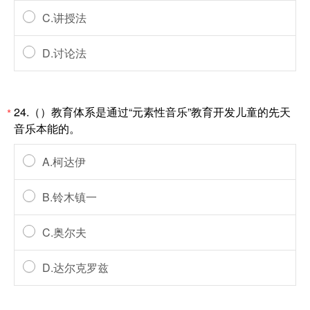
C.讲授法
D.讨论法
24.（）教育体系是通过“元素性音乐”教育开发儿童的先天
*
音乐本能的。
A.柯达伊
B.铃木镇一
C.奥尔夫
D.达尔克罗兹