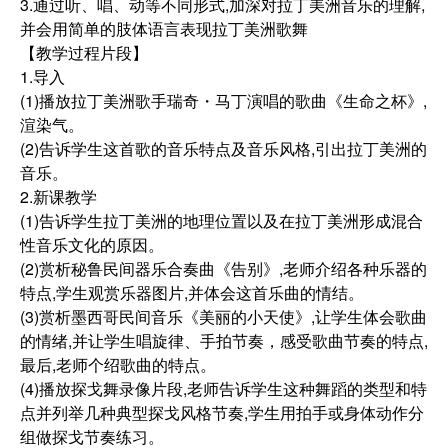
3.通过听、唱、动等不同形式,加深对拉丁美洲音乐的理解,
并会用简单的肢体语言表现拉丁美洲歌舞
【教学过程片段】
1.导入
(1)播放拉丁美洲歌手瑞奇・马丁演唱的歌曲《生命之杯》,
渲染气。
(2)告诉学生这首歌的音乐特点及音乐风格,引出拉丁美洲的
音乐。
2.新课教学
(1)告诉学生拉丁美洲的地理位置以及在拉丁美洲形成混合
性音乐文化的原因。
(2)赏析秘鲁民间器乐合奏曲《告别》,老师介绍各种乐器的
特点,学生观赏乐器图片,并体会这首乐曲的情结。
(3)赏析墨西哥民间音乐《美丽的小天使》,让学生体会歌曲
的情绪,并让学生唱旋律、手拍节奏，感受歌曲节奏的特点,
最后,老师个绍歌曲的特点。
(4)播放探戈舞录像片段,老师告诉学生这种舞蹈的类型和特
点并列举几种典型探戈风格节奏,学生用拍手或身体动作分
组做探戈节奏练习。