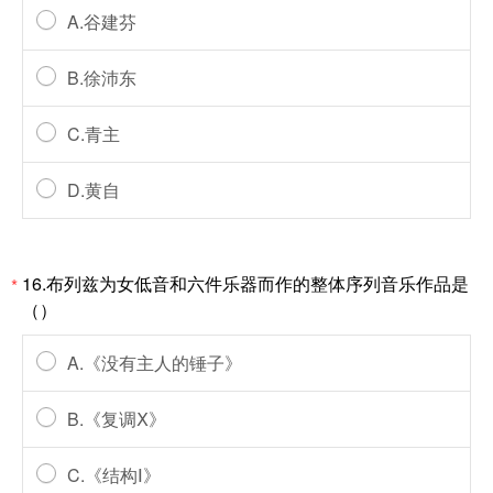
A.谷建芬
B.徐沛东
C.青主
D.黄自
16.布列兹为女低音和六件乐器而作的整体序列音乐作品是
*
（）
A.《没有主人的锤子》
B.《复调Ⅹ》
C.《结构Ⅰ》