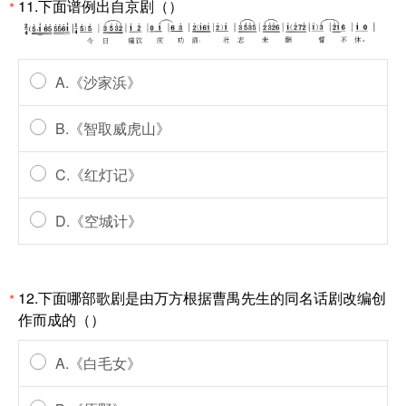
11.下面谱例出自京剧（）
*
A.《沙家浜》
B.《智取威虎山》
C.《红灯记》
D.《空城计》
12.下面哪部歌剧是由万方根据曹禺先生的同名话剧改编创
*
作而成的（）
A.《白毛女》