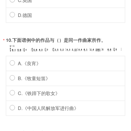
C.英国
D.德国
10.下面谱例中的作品与（）是同一作曲家所作。
*
A.《良宵》
B.《牧童短笛》
C.《铁蹄下的歌女》
D.《中国人民解放军进行曲》