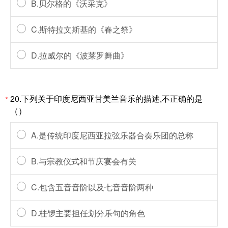
B.贝尔格的《沃采克》
C.斯特拉文斯基的《春之祭》
D.拉威尔的《波莱罗舞曲》
20.下列关于印度尼西亚甘美兰音乐的描述,不正确的是
*
（）
A.是传统印度尼西亚拉弦乐器合奏乐团的总称
B.与宗教仪式和节庆宴会有关
C.包含五音音阶以及七音音阶两种
D.桂锣主要担任划分乐句的角色