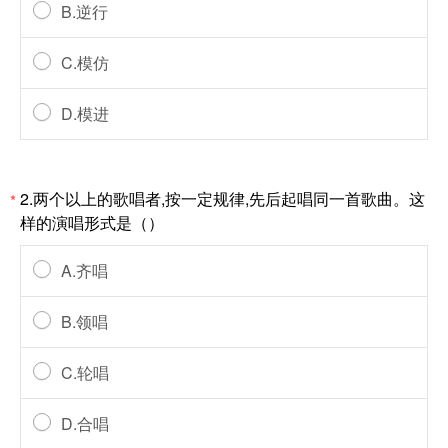
B.逆行
C.模仿
D.模进
2.两个以上的歌唱者,按一定规律,先后起唱同一首歌曲。这
*
样的演唱形式是（）
A.齐唱
B.领唱
C.轮唱
D.合唱