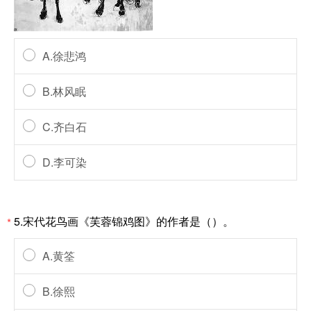
A.徐悲鸿
B.林风眠
C.齐白石
D.李可染
5.宋代花鸟画《芙蓉锦鸡图》的作者是（）。
*
A.黄筌
B.徐熙