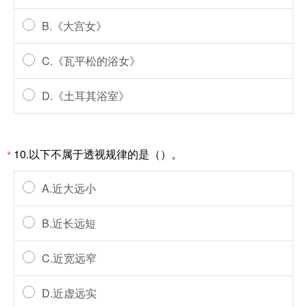
B.《大宫女》
C.《瓦平松的浴女》
D.《土耳其浴室》
10.以下不属于透视规律的是（）。
*
A.近大远小
B.近长远短
C.近宽远窄
D.近虚远实