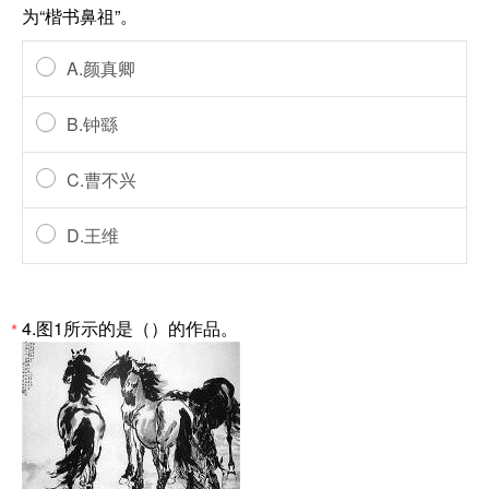
为“楷书鼻祖”。
A.颜真卿
B.钟繇
C.曹不兴
D.王维
4.图1所示的是（）的作品。
*