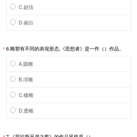
C.赵佶
D.崔白
6.雕塑有不同的表现形态,《思想者》是一件（）作品。
*
A.圆雕
B.浮雕
C.镂雕
D.透雕
7.《荷拉斯兄弟之誓》的作品风格是（）。