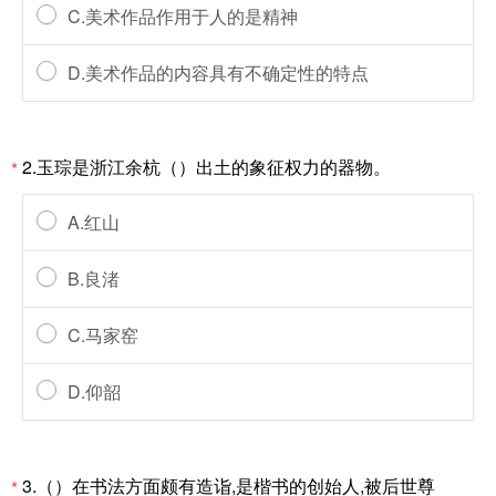
C.美术作品作用于人的是精神
D.美术作品的内容具有不确定性的特点
2.玉琮是浙江余杭（）出土的象征权力的器物。
*
A.红山
B.良渚
C.马家窑
D.仰韶
3.（）在书法方面颇有造诣,是楷书的创始人,被后世尊
*