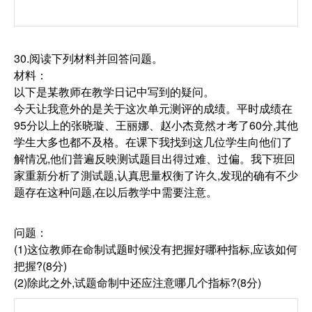
30.阅读下列材料并回答问题。
材料：
以下是某教师在教学日记中写到的疑问。
今天让我意外的是关于这次单元测评的成绩。平时成绩在
95分以上的张晓璇、王丽娜、赵小杰竟然オ考了60分,其他
学生大多也都不及格。在课下我找到这几位学生向他们了
解情况,他们普遍反映测试题目出得过难、过偏。我下班回
家重新分析了測试题,认真思量权衡了许久,发现的确有不少
题存在这种问题,在以后教学中需要注意。
问题：
(1)这位教师在命制试题时候没有把握好哪种指标,应该如何
把握?(8分)
(2)除此之外,试题命制中还应注意哪几个指标?(8分)