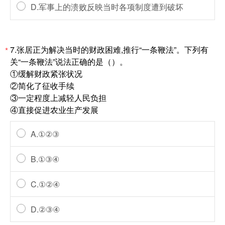
D.军事上的溃败反映当时各项制度遭到破坏
7.张居正为解决当时的财政困难,推行“一条鞭法”。下列有
*
关“一条鞭法”说法正确的是（）。
①缓解财政紧张状况
②简化了征收手续
③一定程度上减轻人民负担
④直接促进农业生产发展
A.①②③
B.①③④
C.①②④
D.②③④