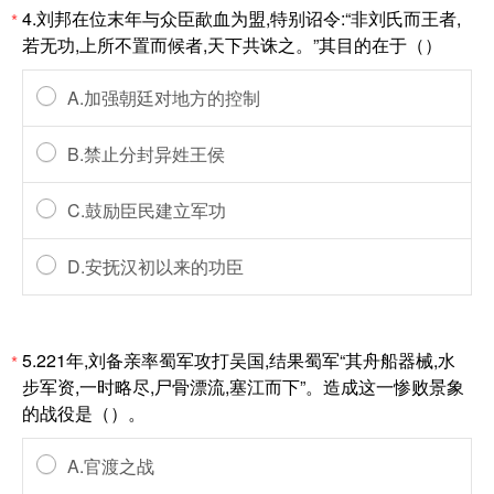
4.刘邦在位末年与众臣歃血为盟,特别诏令:“非刘氏而王者,
*
若无功,上所不置而候者,天下共诛之。”其目的在于（）
A.加强朝廷对地方的控制
B.禁止分封异姓王侯
C.鼓励臣民建立军功
D.安抚汉初以来的功臣
5.221年,刘备亲率蜀军攻打吴国,结果蜀军“其舟船器械,水
*
步军资,一时略尽,尸骨漂流,塞江而下”。造成这一惨败景象
的战役是（）。
A.官渡之战