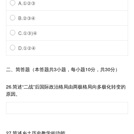
A.①②③
B.②③④
C.①③)④
D.①②④
二、简答题（本答题共3小题，每小题10分，共30分）
26.简述“二战”后国际政治格局由两极格局向多极化转变的
原因。
27.简述乡土历史教学的功能。