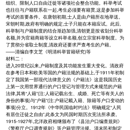
组织、限制人口自由迁徙等诸项社会整合功能。科举考试
也往往与户籍联系在一起,考生必须要有籍贯,这是参加科举
考试的首要条件。在唐朝初期,士人是由户籍所在地举送。
宋朝时期,政府有明确的规定,士子只能在本籍应试。此后,
科举制与户籍制度的结合渐趋加强,清朝更是按省划分科举
名额,并为官籍商籍等设立科举名额,创立宗室科举制度。为
了贯彻分省取士制度,清政府还要求严查考生的户籍。
——清编自李文芝《明清科举冒籍研究)等
材料二：
进入20世纪以来,户籍制度及其功能发生重大变化。清政府
在参考日本和欧美等国的户籍法规的基础上,于1911年初制
定了我国第一部现代法律意义的《户籍法》这是我国历史
上第一次用世界通行的户口登记与管理方式来规范的户籍
法律,其将“人籍”(注:人籍记载出生、成婚、死亡等有关人的
身份的事项)与“户籍”(注:户籍记載入籍、除籍等户口变动的
事项)分立。1912年《中华民国临时约法》明确规定“人民
有居住迁徒之自由”,此条文为民国时期历次宪法所承袭。
1915-1927年,北洋政府相继颁布了《县治户口编查規则》
《警察厅户口调查规则》等户籍管理法规。清末民初制定