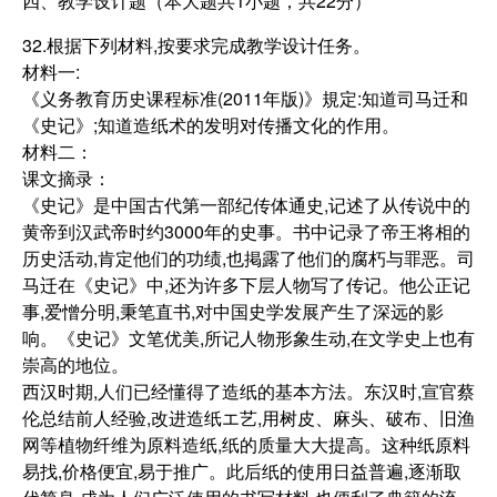
四、教学设计题（本大题共1小题，共22分）
32.根据下列材料,按要求完成教学设计任务。
材料一:
《义务教育历史课程标准(2011年版)》規定:知道司马迁和
《史记》;知道造纸术的发明对传播文化的作用。
材料二：
课文摘录：
《史记》是中国古代第一部纪传体通史,记述了从传说中的
黄帝到汉武帝时约3000年的史事。书中记录了帝王将相的
历史活动,肯定他们的功绩,也掲露了他们的腐朽与罪恶。司
马迁在《史记》中,还为许多下层人物写了传记。他公正记
事,爱憎分明,秉笔直书,对中国史学发展产生了深远的影
响。《史记》文笔优美,所记人物形象生动,在文学史上也有
崇高的地位。
西汉时期,人们已经懂得了造纸的基本方法。东汉时,宣官蔡
伦总结前人经验,改进造纸エ艺,用树皮、麻头、破布、旧渔
网等植物纤维为原料造纸,纸的质量大大提高。这种纸原料
易找,价格便宜,易于推广。此后纸的使用日益普遍,逐渐取