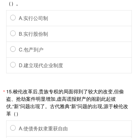
（）。
A.实行公司制
B.实行股份制
C.包产到户
D.建立现代企业制度
15.梭伦改革后,贵族专权的局面得到了较大的改变,但偷
*
盗、抢劫案件明显增加,虚高谎报财产的闹剧此起彼
伏,“新”问题出现了。古代雅典“新”问题的出现,源于梭伦改
革（）
A.使债务奴隶重获自由