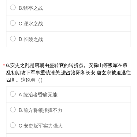
B.猇亭之战
C.淝水之战
D.长陵之战
6.安史之乱是唐朝由盛转衰的转折点。安禄山等叛军在叛
*
乱初期攻下军事重镇潼关,进占洛阳和长安,唐玄宗被迫逃往
四川。这说明（）
A.统治者昏庯无能
B.前方将领指挥不力
C.安史叛军实力强大