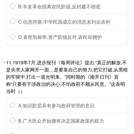
B.辛亥革命脱离农民阶级,反封建不彻底
C.信息闭塞,中华民国成立的消息未到达农村
D.袁世凯称帝,资产阶级反对,农民却拥护
11.1919年7月,进步报刊《每周评论》提出:“真正的解放,不
*
是央求人家网开一面…是要靠自己的努力,把它打破,从黑暗
的牢狱中,打出一道光明来。”同时期的《南开日刊》宣
称“只要有干涉政治的决心,不怕政府不顺从民意。”这表明
当时（）
A.知识阶层具有参与政府管理的意识
B.广大民众开始拥有决定国家政策的权力