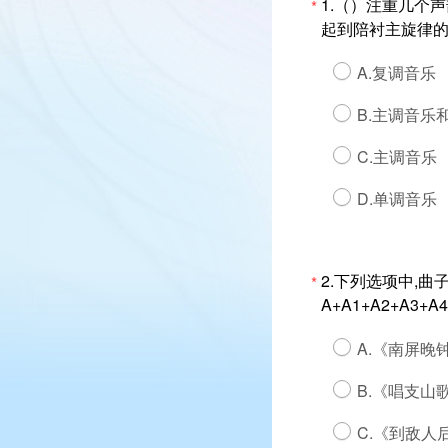
1.（）注重几个
*
起到陪衬主旋律
A.复调音乐
B.主调音乐
C.主调音乐
D.单调音乐
2.下列选项中,
*
A+A1+A2+A3+A
A.《南屏晚
B.《唱支山
C.《到敌人