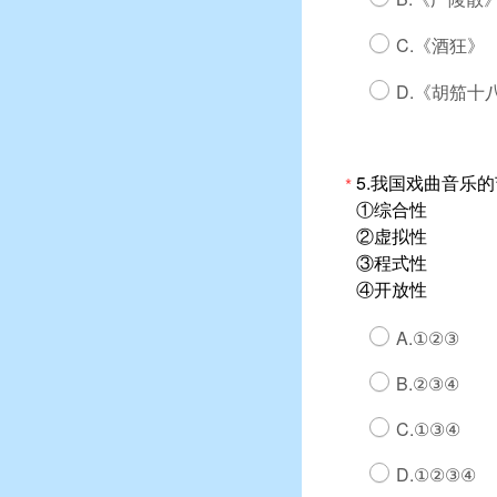
C.《酒狂》
D.《胡笳十
5.我国戏曲音乐
*
①综合性
②虚拟性
③程式性
④开放性
A.①②③
B.②③④
C.①③④
D.①②③④