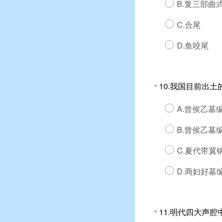
B.复三部曲
C.合尾
D.鱼咬尾
10.我国目前出
*
A.曾侯乙墓
B.曾侯乙墓
C.夏代带翼
D.商妇好墓
11.明代四大声
*