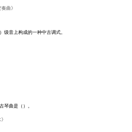
变奏曲》
（）级音上构成的一种中古调式。
名古琴曲是（）。
水》
》