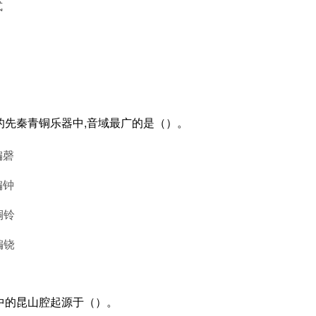
式
土的先秦青铜乐器中,音域最广的是（）。
编磬
编钟
铜铃
编铙
腔中的昆山腔起源于（）。