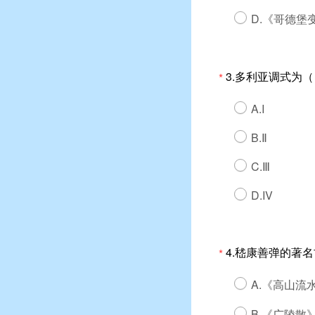
D.《哥德堡
3.多利亚调式为
*
A.I
B.Ⅱ
C.Ⅲ
D.IV
4.嵇康善弹的著
*
A.《高山流
B.《广陵散