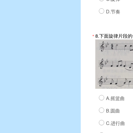
D.节奏
8.下面旋律片段
*
A.摇篮曲
B.圆曲
C.进行曲