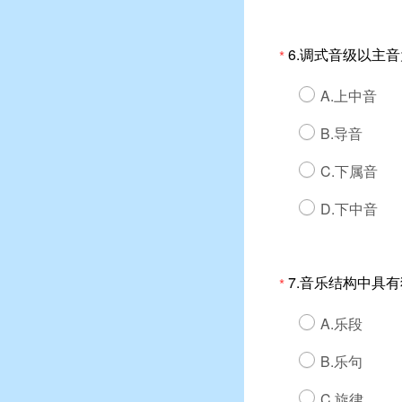
6.调式音级以主
*
A.上中音
B.导音
C.下属音
D.下中音
7.音乐结构中具
*
A.乐段
B.乐句
C.旋律