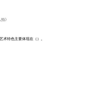
八拍》
的艺术特色主要体现在（）。