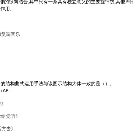
声部的纵向结合,其中只有一条具有独立意义的主要旋律线,其他声
的作用。
和复调音乐
曲子的结构曲式运用手法与该图示结构大体一致的是（）。
4+A5…
钟》
歌给党听》
后方去》