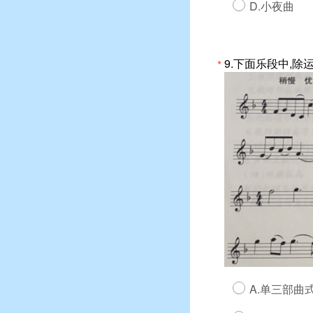
D.小夜曲
9.下面乐段中,
*
A.单三部曲