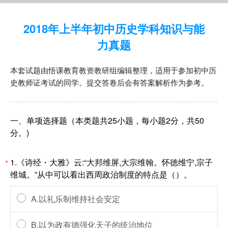
2018年上半年初中历史学科知识与能
力真题
本套试题由悟课教育教资教研组编辑整理，适用于参加初中历
史教师证考试的同学。提交答卷后会有答案解析作为参考。
一、单项选择题（本类题共25小题，每小题2分，共50
分。)
1.《诗经・大雅》云:“大邦维屏,大宗维翰。怀徳维宁,宗子
*
维城。”从中可以看出西周政治制度的特点是（）。
A.以礼乐制维持社会安定
B.以为政有德强化天子的统治地位