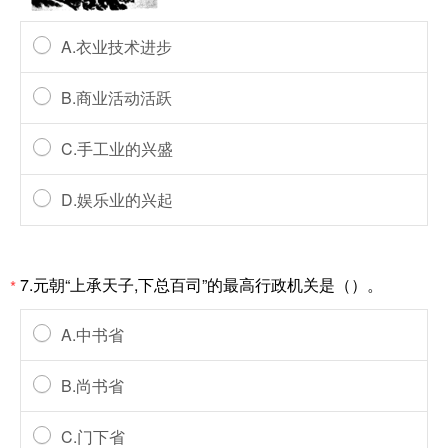
A.衣业技术进步
B.商业活动活跃
C.手工业的兴盛
D.娱乐业的兴起
7.元朝“上承天子,下总百司”的最高行政机关是（）。
*
A.中书省
B.尚书省
C.门下省