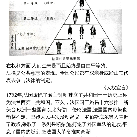
在权利方面,人们生来是而且始终是自由平等的。
法律是公共意志的表现。全国公民都有权亲身或经由其代
表去参与法律的制定。
——《人权宣言》
1792年,法国废除了君主制度,建立了共和国一一历史上称
为法兰西第一共和国。不久，法国国王路易十六被推上断
头台,欧洲一些国家以此为借口,侵略法国;法国国内形势也
动荡不定。巴黎人民再次发动起义。罗伯斯底尔等人掌握
了政权,采取了一系列果断措施,打退了外国军队的进攻,平
息了国内的叛乱,把法国大革命推向高潮。