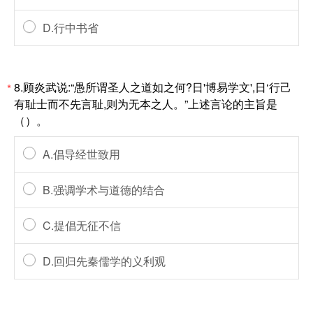
D.行中书省
8.顾炎武说:“愚所谓圣人之道如之何?日'博易学文',日‘行己
*
有耻士而不先言耻,则为无本之人。”上述言论的主旨是
（）。
A.倡导经世致用
B.强调学术与道德的结合
C.提倡无征不信
D.回归先秦儒学的义利观