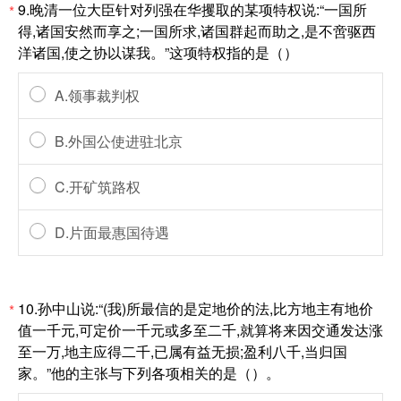
9.晚清一位大臣针对列强在华攫取的某项特权说:“一国所
*
得,诸国安然而享之;一国所求,诸国群起而助之,是不啻驱西
洋诸国,使之协以谋我。”这项特权指的是（）
A.领事裁判权
B.外国公使进驻北京
C.开矿筑路权
D.片面最惠国待遇
10.孙中山说:“(我)所最信的是定地价的法,比方地主有地价
*
值一千元,可定价一千元或多至二千,就算将来因交通发达涨
至一万,地主应得二千,已属有益无损;盈利八千,当归国
家。”他的主张与下列各项相关的是（）。