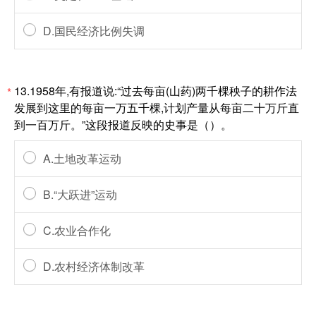
D.国民经济比例失调
13.1958年,有报道说:“过去每亩(山药)两千棵秧子的耕作法
*
发展到这里的每亩一万五千棵,计划产量从每亩二十万斤直
到一百万斤。”这段报道反映的史事是（）。
A.土地改革运动
B.“大跃进”运动
C.农业合作化
D.农村经济体制改革