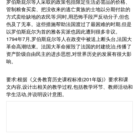
罗伯斯庇尔等人采取的政策包括限定生活必需品的价格、
管制粮食买卖、把没收来的逃亡黄族的士地以分期付款的
方式卖给缺地的农民等;同时,用恐怖手段严反动分子,但也
伤及了无辜。这些措施帮助法国渡过了最困难的时期,但是
以罗伯斯庇尔为首的雅各宾派也因此遭到很多非议。
1794年7月,罗伯斯庇尔等人在政变中被送上断头台,法国大
革命高潮结東。法国大革命摧毁了法国的封建统治,传播了
资产阶级自由民主的进步思想,对世界历史的发展有很大影
响。
要求:根据《义务教育历史课程标准(201年版)》要求和课
文内容,设计出相关的教学过程,包括教学环节、教师活动和
学生活动,并说明设计意图。