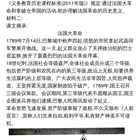
《义务教育历史课程标准(2011年版)》规定:通过法国大革
命和拿破仓帝国的活动,初步理解法国革命的历史意义。
材料二:
课文摘录:
法国大革命
1789年7月14日,巴黎城中枪声四起,愤怒的市民拿起武器同
军警展开激战。这一天,起义群众攻占了关押政治犯的巴士
底监狭,掀开了轰轰烈烈的法国大革命序幕。
18世纪时,法国社会等级森严,全体社会成员分成三个等级,
包括资产阶级和农民在内的第三等级,政治上无权,却要供养
生活腐朽的上层等级。广大农民生活非常因苦,人民怨声载
道。王室挥霍无度,国家财政陷于破产。1789年,国王召开
三级会议筹款。会议期间,第三等级代表不愿顺从国王,国王
企图派兵将他们逮捕,巴黎人民闻讯发动了起义。
革命形势飞速发展,资产阶级掌握了政权,不久又颁布《人权
宣言》,宣称人们生来自由,权利平等,私有财产神圣不可侵
犯。