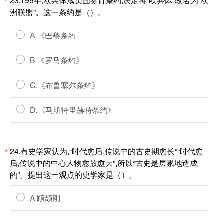
23.199年,欧共体成员国签订条约,决定将“欧共体”改名为“欧
*
洲联盟”。这一条约是（）。
A.《巴黎条约
B.《罗马条约》
C.《布鲁塞尔条约》
D.《马斯特里赫特条约》
24.有史学家认为,“时代愈后,传说中的古史期愈长”“时代愈
*
后,传说中的中心人物愈放愈大”,所以“古史是层累地造成
的”。提出这一观点的史学家是（）。
A.顾颉刚