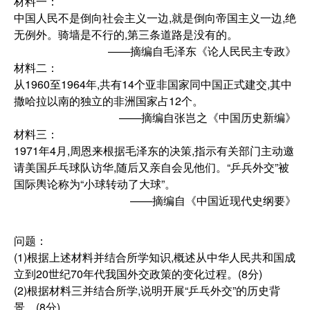
材料一：
中国人民不是倒向社会主义一边,就是倒向帝国主义一边,绝
无例外。骑墙是不行的,第三条道路是没有的。
——摘编自毛泽东《论人民民主专政》
材料二：
从1960至1964年,共有14个亚非国家同中国正式建交,其中
撒哈拉以南的独立的非洲国家占12个。
——摘编自张岂之《中国历史新编》
材料三：
1971年4月,周恩来根据毛泽东的决策,指示有关部门主动邀
请美国乒乓球队访华,随后又亲自会见他们。“乒兵外交”被
国际輿论称为“小球转动了大球”。
——摘编自《中国近现代史纲要》
问题：
(1)根据上述材料并结合所学知识,概述从中华人民共和国成
立到20世纪70年代我国外交政策的变化过程。(8分)
(2)根据材料三并结合所学,说明开展“乒乓外交”的历史背
景。(8分)