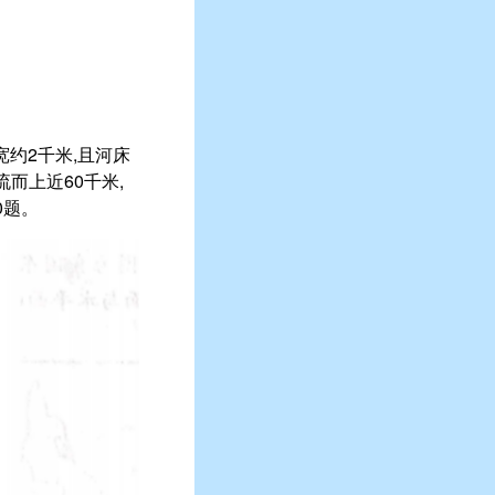
宽约2千米,且河床
而上近60千米,
0题。