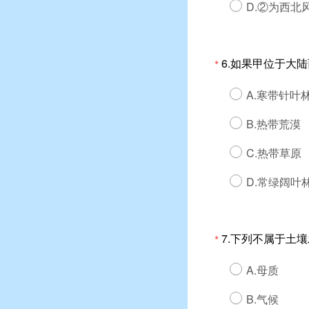
D.②为西北
6.如果甲位于大
*
A.寒带针叶
B.热带荒漠
C.热带草原
D.常绿阔叶
7.下列不属于土
*
A.母质
B.气候