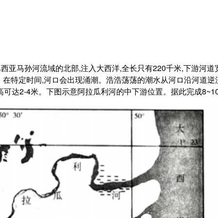
西亚马孙河流域的北部,注入大西洋,全长只有220千米,下游河道
。在特定时间,河ロ会出现涌潮。浩浩荡荡的潮水从河ロ沿河道逆流
潮高可达2-4米。下图示意阿拉瓜利河的中下游位置。据此完成8~1