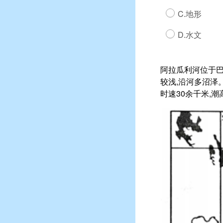
C.地形
D.水文
阿拉瓜利河位于巴
较浅,沿河多沼泽
时速30余千米,