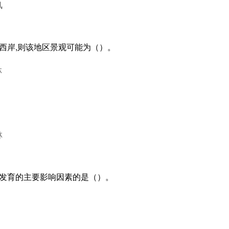
风
陆西岸,则该地区景观可能为（）。
林
林
壤发育的主要影响因素的是（）。