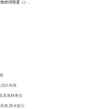
速最快的河段是（）。
最陡
北流向东南
适宜发展林果业
背风坡,降水较少