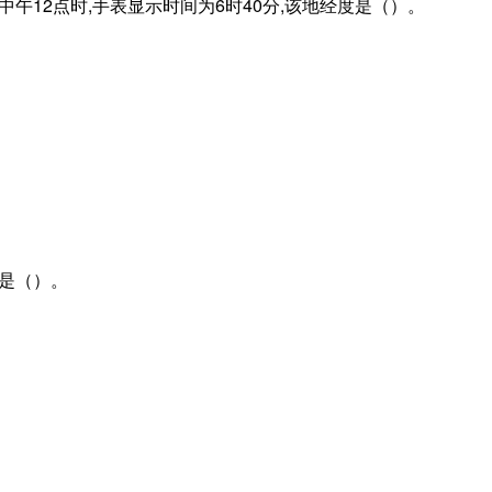
中午12点时,手表显示时间为6时40分,该地经度是（）。
区是（）。