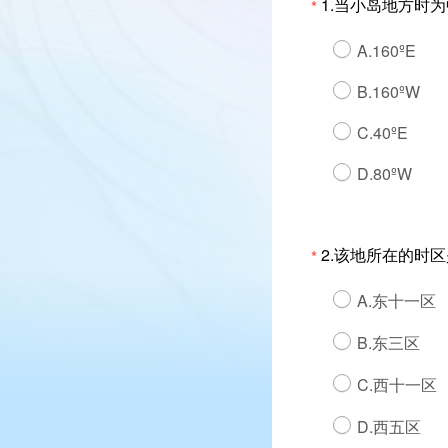
1.当小岛地方时为
*
A.160ºE
B.160ºW
C.40ºE
D.80ºW
2.该地所在的时
*
A.东十一区
B.东三区
C.西十一区
D.西五区