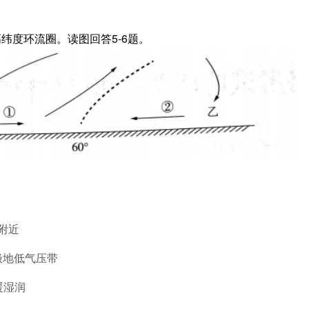
纬度环流圈。读图回答5-6题。
°附近
极地低气压带
暖湿润