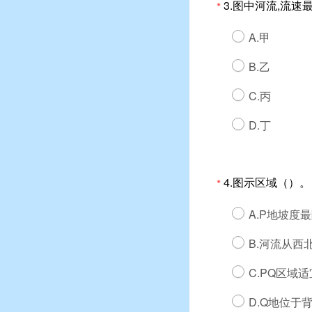
3.图中河流,流
*
A.甲
B.乙
C.丙
D.丁
4.图示区域（）。
*
A.P地坡度
B.河流从西
C.PQ区域
D.Q地位于