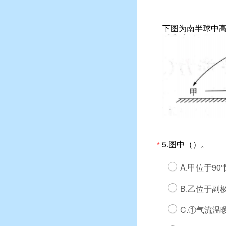
下图为南半球中高
5.图中（）。
*
A.甲位于90
B.乙位于副
C.①气流温