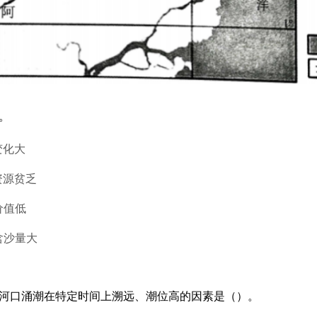
。
变化大
资源贫乏
价值低
含沙量大
河河口涌潮在特定时间上溯远、潮位高的因素是（）。