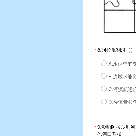
8.阿拉瓜利河（）
*
A.水位季节
B.流域水能
C.河流航运
D.径流量和
9.影响阿拉瓜利
*
①河口形状