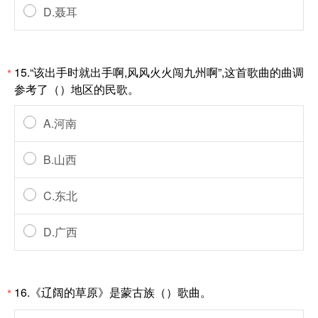
D.聂耳
15.“该出手时就出手啊,风风火火闯九州啊”,这首歌曲的曲调
*
参考了（）地区的民歌。
A.河南
B.山西
C.东北
D.广西
16.《辽阔的草原》是蒙古族（）歌曲。
*