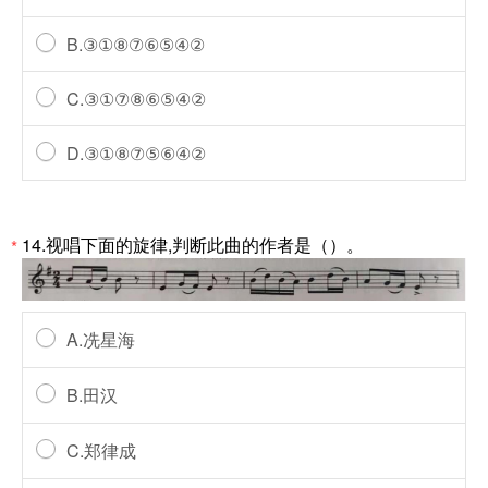
B.③①⑧⑦⑥⑤④②
C.③①⑦⑧⑥⑤④②
D.③①⑧⑦⑤⑥④②
14.视唱下面的旋律,判断此曲的作者是（）。
*
A.冼星海
B.田汉
C.郑律成