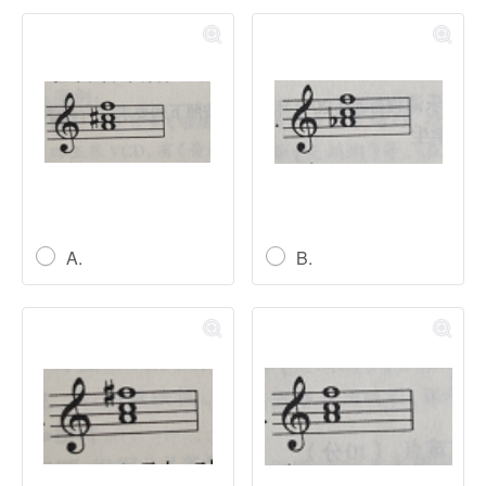
A.
B.