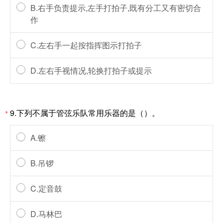
B.右手负责提示,左手打拍子,既有分工又有密切合
作
C.左右手一起按指挥图示打拍子
D.左右手视情况,轮换打拍子或提示
9.下列不属于管弦乐队常用乐器的是（）。
*
A.镲
B.吊锣
C.定音鼓
D.马林巴