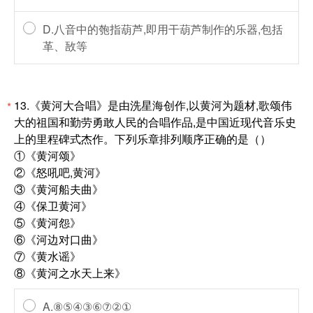
D.八音中的匏指葫芦,即用干葫芦制作的乐器,包括
革、敔等
13.《黄河大合唱》是由洗星海创作,以黄河为题材,歌颂伟
*
大的祖国和勤劳勇敢人民的合唱作品,是中国近现代音乐史
上的里程碑式杰作。下列乐章排列顺序正确的是（）
①《黄河颂》
②《怒吼吧,黄河》
③《黄河船夫曲》
④《保卫黄河》
⑤《黄河怨》
⑥《河边对口曲》
⑦《黄水谣》
⑧《黄河之水天上来》
A.⑧⑤④③⑥⑦②①