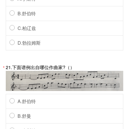
B.舒伯特
C.柏辽兹
D.勃拉姆斯
21.下面谱例出自哪位作曲家?（）
*
A.舒伯特
B.舒曼