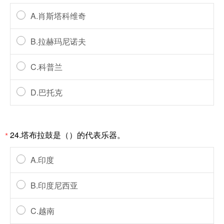
A.肖斯塔科维奇
B.拉赫玛尼诺夫
C.科普兰
D.巴托克
24.塔布拉鼓是（）的代表乐器。
*
A.印度
B.印度尼西亚
C.越南