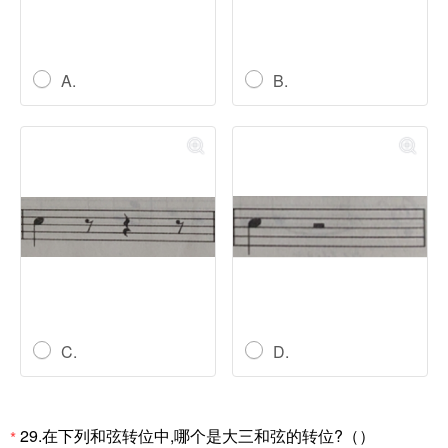
A.
B.
C.
D.
29.在下列和弦转位中,哪个是大三和弦的转位?（）
*