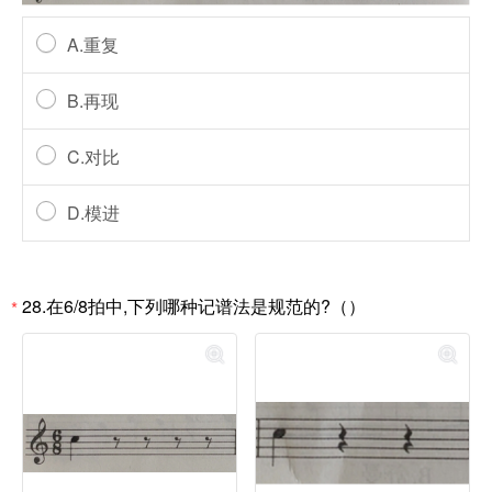
A.重复
B.再现
C.对比
D.模进
28.在6/8拍中,下列哪种记谱法是规范的?（）
*