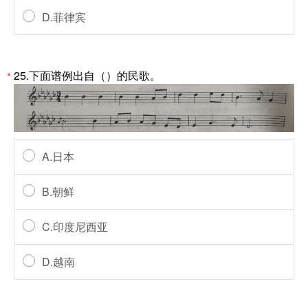
D.菲律宾
25.下面谱例出自（）的民歌。
*
A.日本
B.朝鲜
C.印度尼西亚
D.越南