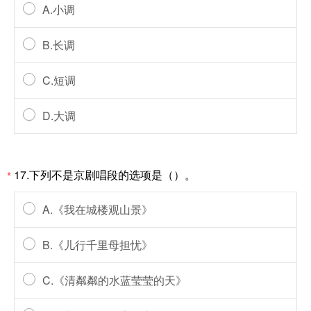
A.小调
B.长调
C.短调
D.大调
17.下列不是京剧唱段的选项是（）。
*
A.《我在城楼观山景》
B.《儿行千里母担忧》
C.《清粼粼的水蓝莹莹的天》