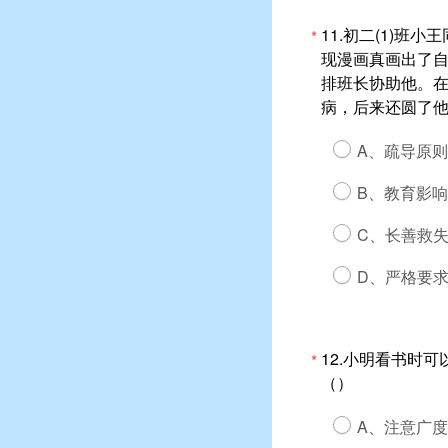
11.初二(1)
*
现漫画真画出了
排班长协助他。
病，后来还圆了
A、疏导原则
B、教育影
C、长善救
D、严格要
12.小明看书时
*
（）
A、注意广度