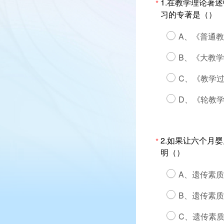
1.在教学理论著
*
习的专著是（）
A、《普通
B、《大教
C、《教学
D、《轮教
2.如果让六个月
*
明（）
A、遗传素
B、遗传素
C、遗传素