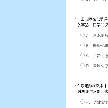
8.王老师在化学
*
的事迹，同学们深
A、理论联
B、科学性
C、启发性
D、发展性
9.陈老师在教学
*
时测评与反馈。
A、诊断性