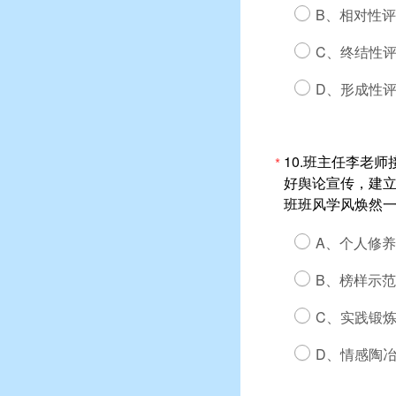
B、相对性
C、终结性
D、形成性
10.班主任李老
*
好舆论宣传，建
班班风学风焕然
A、个人修
B、榜样示
C、实践锻
D、情感陶