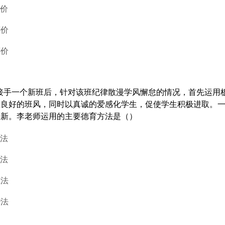
评价
评价
评价
师接手一个新班后，针对该班纪律散漫学风懈怠的情况，首先运用
立良好的班风，同时以真诚的爱感化学生，促使学生积极进取。
一新。李老师运用的主要德育方法是（）
养法
范法
炼法
冶法