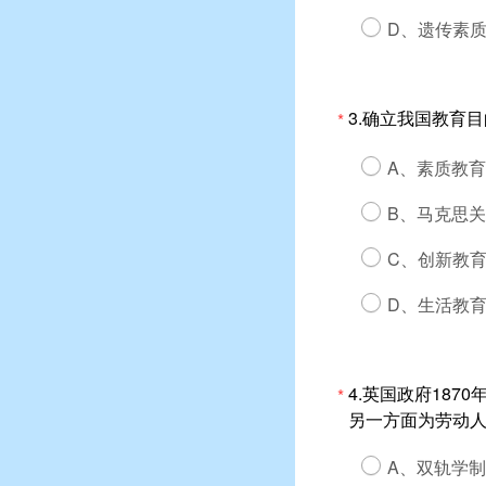
D、遗传素
3.确立我国教育
*
A、素质教
B、马克思
C、创新教
D、生活教
4.英国政府18
*
另一方面为劳动
A、双轨学制