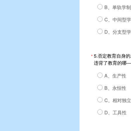
B、单轨学制
C、中间型
D、分支型
5.否定教育自身
*
违背了教育的哪—
A、生产性
B、永恒性
C、相对独
D、工具性