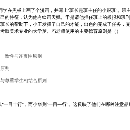
班小王同学在黑板上画了个漫画，并写上“班长是班主任的小跟班”。
自己的特征，认为他有绘画天赋。于是请他担任班上的板报和班
在班长的帮助下，小王发挥了自己的才能，出色的完成了任务，
他考取美术专业的大学梦。冯老师使用的主要德育原则是（）
响一致性与连贯性原则
失原则
求与尊重学生相结合原则
可以“一目十行”，而小华则“一目—行”。这反映了他们在哪种注意品