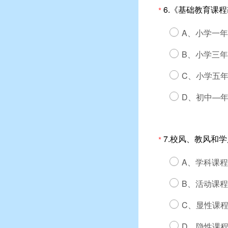
6.《基础教育课
*
A、小学一
B、小学三
C、小学五
D、初中—
7.校风、教风和
*
A、学科课程
B、活动课程
C、显性课
D、隐性课