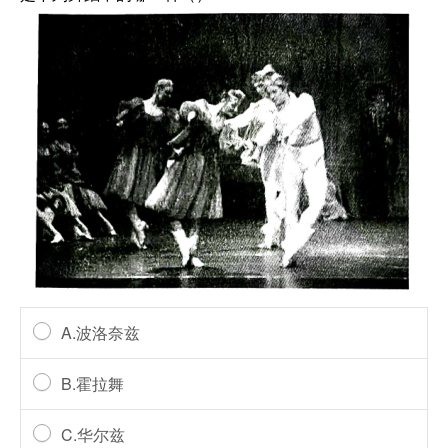
A.波洛奈兹
B.霍拉舞
C.华尔兹