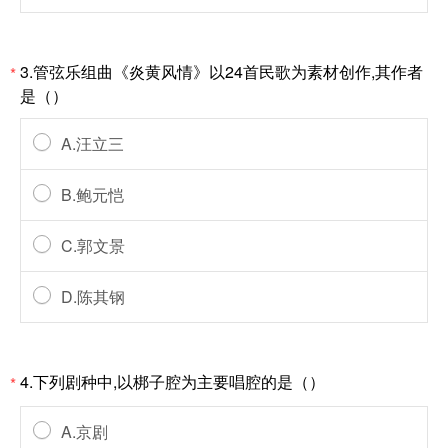
3.管弦乐组曲《炎黄风情》以24首民歌为素材创作,其作者
*
是（）
A.汪立三
B.鲍元恺
C.郭文景
D.陈其钢
4.下列剧种中,以梆子腔为主要唱腔的是（）
*
A.京剧