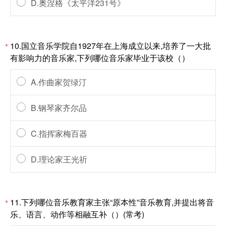
D.奥涅格《太平洋231号》
10.国立音乐学院自1927年在上海成立以来,培养了一大批
*
有影响力的音乐家,下列哪位音乐家毕业于该校（）
A.作曲家贺绿汀
B.钢琴家齐尔品
C.指挥家梅百器
D.理论家王光祈
11.下列哪位音乐教育家主张“原本性”音乐教育,并提出将音
*
乐、语言、动作等相融互补（）(常考)