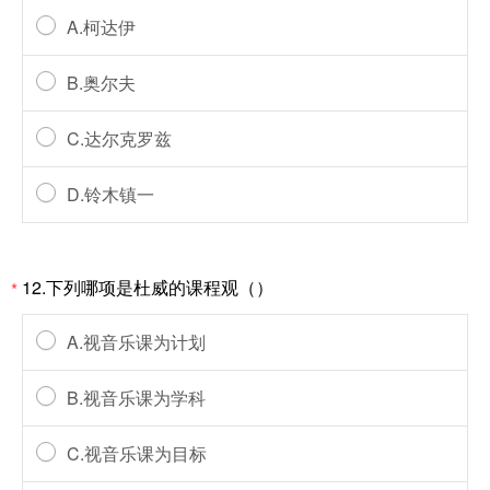
A.柯达伊
B.奥尔夫
C.达尔克罗兹
D.铃木镇一
12.下列哪项是杜威的课程观（）
*
A.视音乐课为计划
B.视音乐课为学科
C.视音乐课为目标