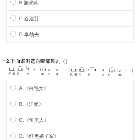
B.施光南
C.谷建芬
D.李劫夫
2.下面谱例选自哪部舞剧（）
*
A.《白毛女》
B.《江姐》
C.《鱼美人》
D.《红色娘子军》