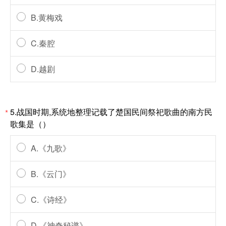
B.黄梅戏
C.秦腔
D.越剧
5.战国时期,系统地整理记载了楚国民间祭祀歌曲的南方民
*
歌集是（）
A.《九歌》
B.《云门》
C.《诗经》
D.《神奇秘谱》