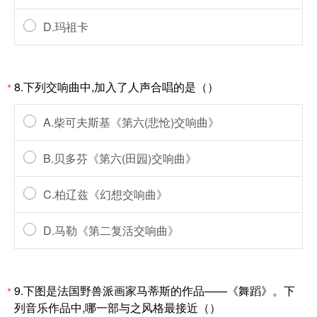
D.玛祖卡
8.下列交响曲中,加入了人声合唱的是（）
*
A.柴可夫斯基《第六(悲怆)交响曲》
B.贝多芬《第六(田园)交响曲》
C.柏辽兹《幻想交响曲》
D.马勒《第二复活交响曲》
9.下图是法国野兽派画家马蒂斯的作品——《舞蹈》。下
*
列音乐作品中,哪一部与之风格最接近（）