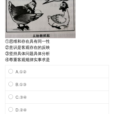
①思维和存在具有同一性
②意识是客观存在的反映
③坚持具体问题具体分析
④尊重客观规律实事求是
A.①②
B.①③
C.③④
D.②④