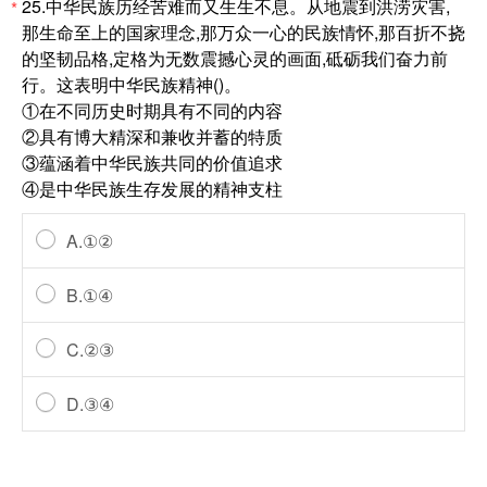
25.中华民族历经苦难而又生生不息。从地震到洪涝灾害,
*
那生命至上的国家理念,那万众一心的民族情怀,那百折不挠
的坚韧品格,定格为无数震撼心灵的画面,砥砺我们奋力前
行。这表明中华民族精神()。
①在不同历史时期具有不同的内容
②具有博大精深和兼收并蓄的特质
③蕴涵着中华民族共同的价值追求
④是中华民族生存发展的精神支柱
A.①②
B.①④
C.②③
D.③④