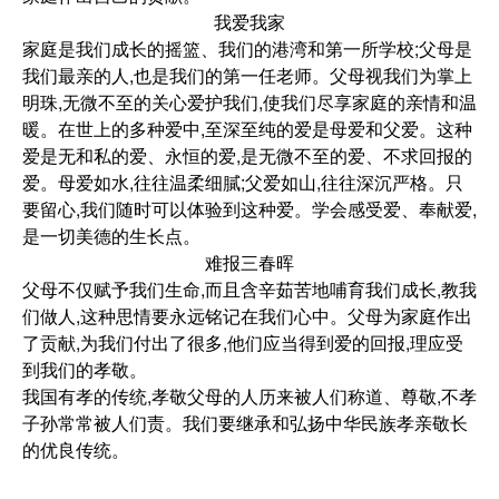
我爱我家
家庭是我们成长的摇篮、我们的港湾和第一所学校;父母是
我们最亲的人,也是我们的第一任老师。父母视我们为掌上
明珠,无微不至的关心爱护我们,使我们尽享家庭的亲情和温
暖。在世上的多种爱中,至深至纯的爱是母爱和父爱。这种
爱是无和私的爱、永恒的爱,是无微不至的爱、不求回报的
爱。母爱如水,往往温柔细膩;父爱如山,往往深沉严格。只
要留心,我们随时可以体验到这种爱。学会感受爱、奉献爱,
是一切美德的生长点。
难报三春晖
父母不仅赋予我们生命,而且含辛茹苦地哺育我们成长,教我
们做人,这种思情要永远铭记在我们心中。父母为家庭作出
了贡献,为我们付出了很多,他们应当得到爱的回报,理应受
到我们的孝敬。
我国有孝的传统,孝敬父母的人历来被人们称道、尊敬,不孝
子孙常常被人们责。我们要继承和弘扬中华民族孝亲敬长
的优良传统。