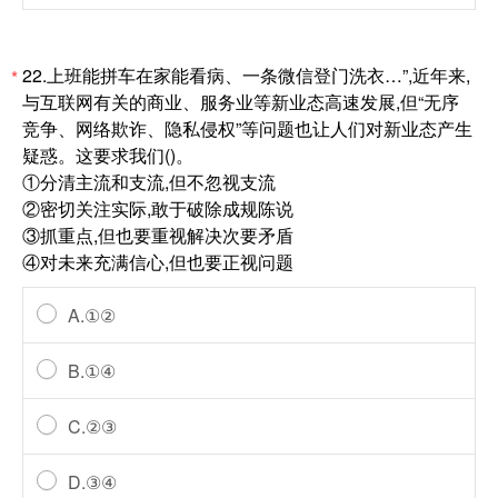
22.上班能拼车在家能看病、一条微信登门洗衣…”,近年来,
*
与互联网有关的商业、服务业等新业态高速发展,但“无序
竞争、网络欺诈、隐私侵权”等问题也让人们对新业态产生
疑惑。这要求我们()。
①分清主流和支流,但不忽视支流
②密切关注实际,敢于破除成规陈说
③抓重点,但也要重视解决次要矛盾
④对未来充满信心,但也要正视问题
A.①②
B.①④
C.②③
D.③④