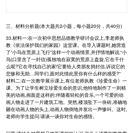
三、材料分析题(本大题共2小题，每小题20分，共40分)
33.材料一:在一次初中思想品徳教学研讨会议上,李老师执
教《依法保护我们的家园》这堂课。在导入课题时,她营造
了“小鸟在荒原上飞行”这样一个动画情景,并抒情地解说:“小
鸟(口里含了一封信)孤独地在寂寞的荒原上盘旋,它在干什
么呢?它在寻找自己的家!它要给人类朋友捎封信,诉说它的
悲惨和无助…同学们,面对此情此景你有什么样的感受?”
材料二:在一次教学展示课上,有位老师执教《珍爱生命》一
课。为了让学生树立珍爱生命的意识,他特地制作了一则精
美的动画,画面是这样的:伴随着轻松的音乐,一个可爱的动
画人物走进了一片建筑工地。突然,楼顶坠下一块砖,准确地
砸在动画人物的头上,动画人物倒地并发出一声惨叫。这时,
老师向学生提问:请谈一谈你对生命的感悟。