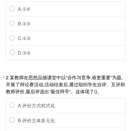
A.①④
B.②③
C.①②
D.③④
2.某教师在思想品德课堂中以“合作与竞争,谁更重要”为题,
*
开展了辩论赛活动,活动结束后,通过组织学生自评、互评和
教师评价,最后评选出“最佳辩手”。这体现了()。
A.评价方式程式化
B.评价主体多元化