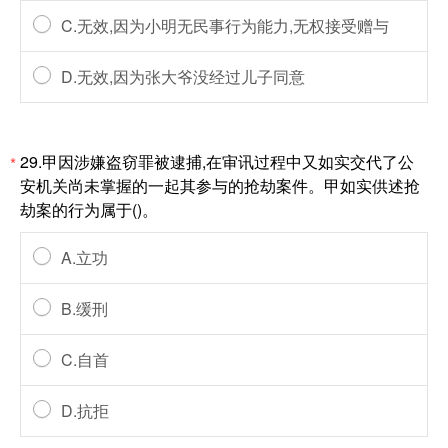
C.无效,因为小明无民事行为能力,无权接受赠与
D.无效,因为张大爷没经过儿子同意
29.甲因涉嫌盗窃罪被逮捕,在审讯过程中又如实交代了公
*
安机关尚未掌握的一起其参与的抢劫案件。甲如实供述抢
劫案的行为属于()。
A.立功
B.缓刑
C.自首
D.抗拒