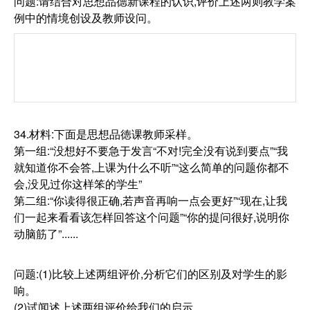
问题:请结合对思想品德新课程的认识,评价上述两则教学案
例中的情境创设及教师设问。
34.材料:下面是思想品徳课教师采样。
第一组:“没想好不要急于发言“不对!完全没有说到要点”“我
就知道你不会答,上课为什么不听”“这么简单的问题你都不
会,没见过你这样笨的学生”
第二组:“你读得很正确,若声音再响一点会更好”“现在,让我
们一起来看看该怎样回答这个问题”“你的提问很好,说明你
动脑筋了”......
问题:(1)比较上述两组评价,分析它们的区别及对学生的影
响。
(2)试闻述上述两组评价给我们的启示。