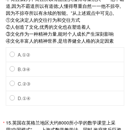
道,因为不霸道所以有道德;人懂得尊重自然一一他不掠夺,
因为不掠夺所以有永续的智能。”从上述观点中可见()。
①文化决定人的交往行为和交往方式
②人创造了文化,优秀的文化也在塑造着人
③文化作为一种精神力量,能对个人成长产生深刻影响
④文化丰富人的精神世界,是培养健全人格的决定因素
A.①②
B.③④
C.②③
D.①④
15.英国在英格兰地区大约8000所小学的数学课堂上采
*
用“中国模式”——上海式数学教学法。同时,政府将斥巨资