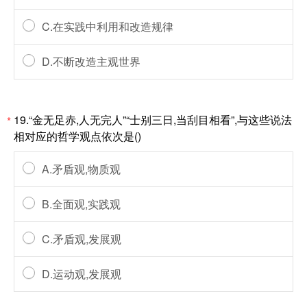
C.在实践中利用和改造规律
D.不断改造主观世界
19.“金无足赤,人无完人”“士别三日,当刮目相看”,与这些说法
*
相对应的哲学观点依次是()
A.矛盾观,物质观
B.全面观,实践观
C.矛盾观,发展观
D.运动观,发展观