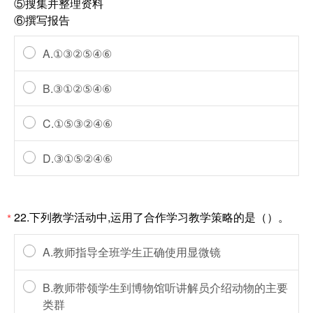
⑤搜集并整理资料
⑥撰写报告
A.①③②⑤④⑥
B.③①②⑤④⑥
C.①⑤③②④⑥
D.③①⑤②④⑥
22.下列教学活动中,运用了合作学习教学策略的是（）。
*
A.教师指导全班学生正确使用显微镜
B.教师带领学生到博物馆听讲解员介绍动物的主要
类群