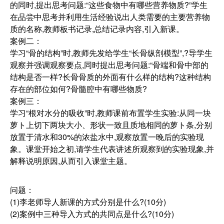
的同时,提出思考问题:“这些食物中有哪些营养物质?”学生
在品尝中思考并利用生活经验说出人类需要的主要营养物
质的名称,教师板书记录,总结记录内容,引入新课。
案例二：
学习“骨的结构”时,教师先发给学生“长骨纵剖模型”,?导学生
观察并强调观察要点,同时提出思考问题:“骨端和骨中部的
结构是否一样?长骨骨质的外面有什么样的结构?这种结构
存在的部位如何?骨髓腔中有哪些物质?
案例三：
学习“根对水分的吸收”时,教师课前布置学生实验:从同一块
萝ト上切下两块大小、形状一致且质地相同的萝ト条,分别
放置于清水和30%的浓盐水中,观察放置一晚后的实验现
象。课堂开始之初,请学生代表讲述所观察到的实验现象,并
解释说明原因,从而引入课堂主题。
问题：
(1)李老师导人新课的方式分别是什么?(10分)
(2)案例中三种导入方式的共同点是什么?(10分)