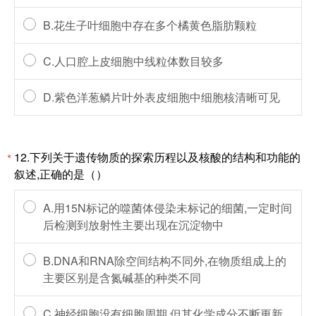
B.花生子叶细胞中存在多个橘黄色脂肪颗粒
C.人口腔上皮细胞中线粒体数目较多
D.紫色洋葱鳞片叶外表皮细胞中细胞核清晰可见
12.下列关于遗传物质的探索历程以及核酸的结构和功能的
*
叙述,正确的是（）
A.用15N标记的噬菌体侵染未标记的细菌,一定时间
后检测到放射性主要出现在沉淀物中
B.DNA和RNA除空间结构不同外,在物质组成上的
主要区别是含氮碱基的种类不同
C.神经细胞没有细胞周期,但其化学成分不断更新,