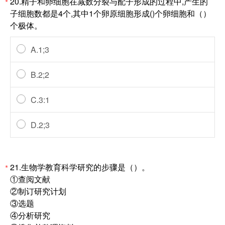
20.精子和卵细胞在减数分裂与配子形成的过程中,产生的
*
子细胞数都是4个,其中1个卵原细胞形成()个卵细胞和（）
个极体。
A.1;3
B.2;2
C.3:1
D.2;3
21.生物学教育科学研究的步骤是（）。
*
①查阅文献
②制订研究计划
③选题
④分析研究