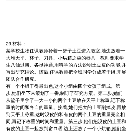
29.材料：
某学校生物任课教师拎着一篮子土豆进入教室,墙边放着一
大堆天平、杯子、刀具、小烘箱之类的器具。教师要求学
生八仙过海、各显神通,用科学的方法说明土豆皮的功能,并
写出研究结论。随后,任课教师把全班同学分成若干组,开展
团队合作研究。
有一个小组干得最出色,这个小组由四个女孩子组成。第一
步,她们坐下来策划了一番,制订了研究方案。第二步,她们
从篮子里拿了一大一小的两个土豆放在天平上称重,记下称
重的时间和各自的重量。接着,她们把大的土豆削掉皮,再放
到天平上称重,这时没皮的和有皮的两个土豆的重量完全相
同,再记下称重的时间和重量。第三步,她们把没皮的土豆和
有皮的土豆一起放到窗ロ晒,边上还放了一个小烘箱,她们坐