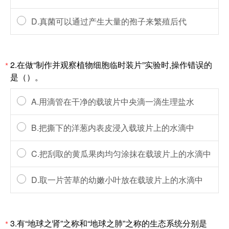
D.真菌可以通过产生大量的孢子来繁殖后代
2.在做“制作并观察植物细胞临时装片”实验时,操作错误的
*
是（）。
A.用滴管在干净的载玻片中央滴一滴生理盐水
B.把撕下的洋葱内表皮浸入载玻片上的水滴中
C.把刮取的黄瓜果肉均匀涂抹在载玻片上的水滴中
D.取一片苦草的幼嫩小叶放在载玻片上的水滴中
3.有“地球之肾”之称和“地球之肺”之称的生态系统分别是
*