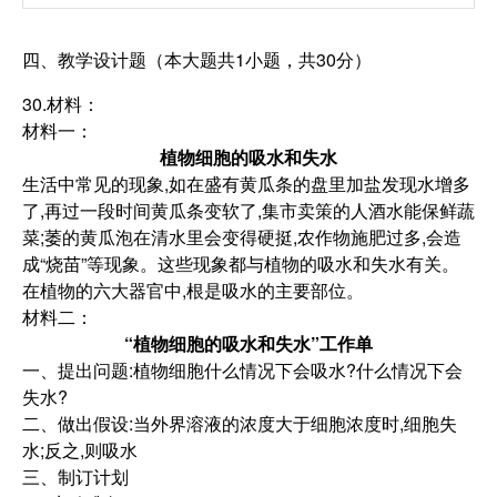
四、教学设计题（本大题共1小题，共30分）
30.材料：
材料一：
植物细胞的吸水和失水
生活中常见的现象,如在盛有黄瓜条的盘里加盐发现水增多
了,再过一段时间黄瓜条变软了,集市卖策的人酒水能保鲜蔬
菜;萎的黄瓜泡在清水里会变得硬挺,农作物施肥过多,会造
成“烧苗”等现象。这些现象都与植物的吸水和失水有关。
在植物的六大器官中,根是吸水的主要部位。
材料二：
“植物细胞的吸水和失水”工作单
一、提出问题:植物细胞什么情况下会吸水?什么情况下会
失水?
二、做出假设:当外界溶液的浓度大于细胞浓度时,细胞失
水;反之,则吸水
三、制订计划