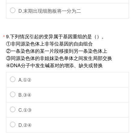
D.末期出现细胞板将一分为二
9.下列情况引起的变异属于基因重组的是（）。
*
①非同源染色体上非等位基因的自由组合
②一条染色体的某一片段移接到另一条染色体上
③同源染色体的非姐妺染色单体之间发生局部交换
④DNA分子中发生碱基对的增添、缺失或替换
A.①②
B.③④
C.①③
D.②④