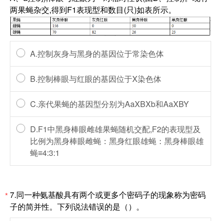
两果蝇杂交,得到F1表现型和数目(只)如表所示。
A.控制灰身与黑身的基因位于常染色体
B.控制棒眼与红眼的基因位于X染色体
C.亲代果蝇的基因型分别为AaXBXb和AaXBY
D.F1中黑身棒眼雌雄果蝇随机交配,F2的表现型及
比例为黑身棒眼雌蝇：黑身红眼雄蝇：黑身棒眼雄
蝇≡4:3:1
7.同一种氨基酸具有两个或更多个密码子的现象称为密码
*
子的简并性。下列说法错误的是（）。