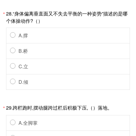
28.“身体偏离垂直面又不失去平衡的一种姿势”描述的是哪
*
个体操动作?（）
A.撑
B.桥
C.立
D.倾
29.跨栏跑时,摆动腿跨过栏后积极下压,（）落地。
*
A.全脚掌