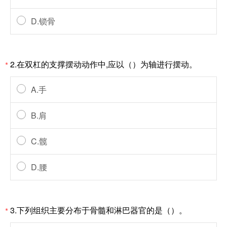
D.锁骨
2.在双杠的支撑摆动动作中,应以（）为轴进行摆动。
*
A.手
B.肩
C.髋
D.腰
3.下列组织主要分布于骨髓和淋巴器官的是（）。
*