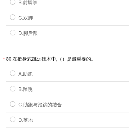
B.前脚掌
C.双脚
D.脚后跟
30.在挺身式跳远技术中,（）是最重要的。
*
A.助跑
B.踏跳
C.助跑与踏跳的结合
D.落地