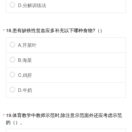
D.分解训练法
18.患有缺铁性贫血应多补充以下哪种食物?（）
*
A.芹菜叶
B.海菜
C.鸡肝
D.牛奶
19.体育教学中教师示范时,除注意示范面外还应考虑示范
*
的（）。