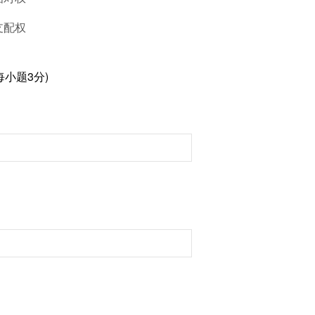
支配权
小题3分)