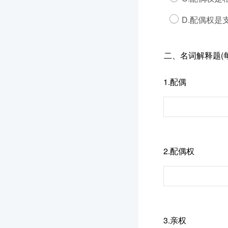
D.配偶权是
二、名词解释题(每
1.配偶
2.配偶权
3.亲权