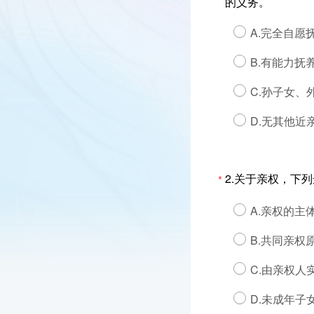
的义务。
A.完全自愿
B.有能力抚
C.孙子女、
D.无其他近
2.关于亲权，下
*
A.亲权的主
B.共同亲
C.由亲权
D.未成年