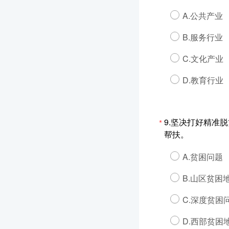
A.公共产业
B.服务行业
C.文化产业
D.教育行业
9.坚决打好精准
*
帮扶。
A.贫困问题
B.山区贫困
C.深度贫困
D.西部贫困