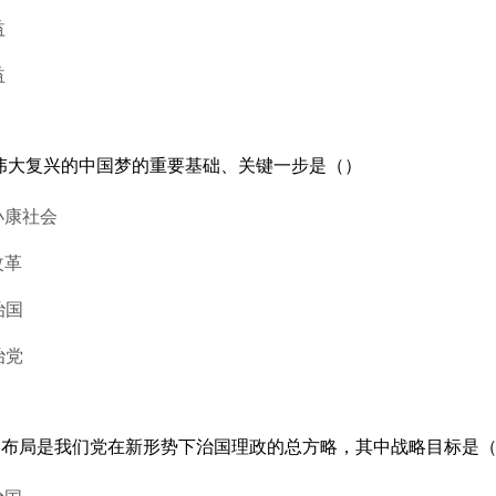
益
益
族伟大复兴的中国梦的重要基础、关键一步是（）
小康社会
改革
治国
治党
”战略布局是我们党在新形势下治国理政的总方略，其中战略目标是