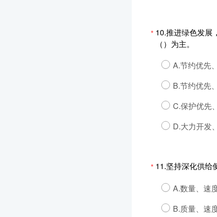
10.推进绿色发
*
（）为主。
A.节约优先
B.节约优先
C.保护优先
D.大力开发
11.坚持深化供
*
A.数量、速
B.质量、速