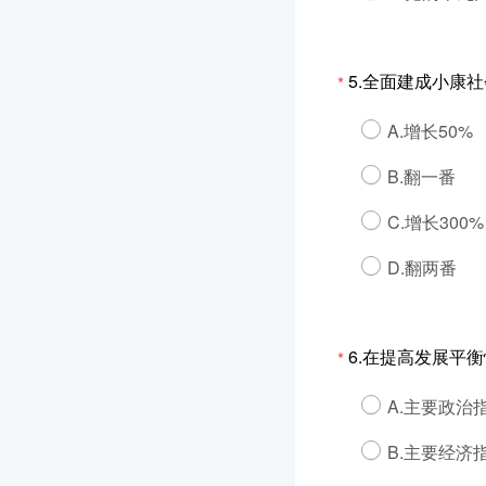
5.全面建成小康
*
A.增长50%
B.翻一番
C.增长300%
D.翻两番
6.在提高发展平
*
A.主要政治
B.主要经济