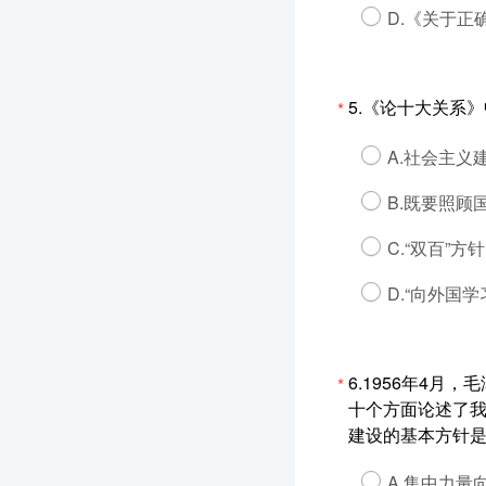
D.《关于正
5.《论十大关系》
*
A.社会主义
B.既要照
C.“双百”方针
D.“向外国学
6.1956年4
*
十个方面论述了
建设的基本方针是(
A.集中力量