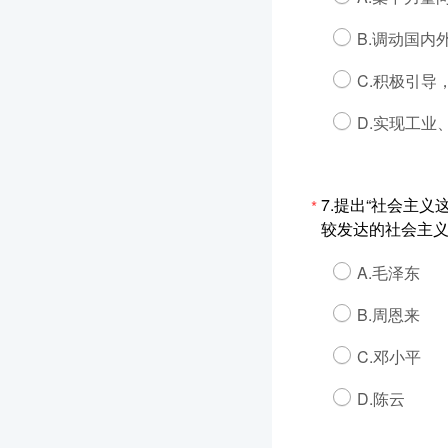
B.调动国
C.积极引导
D.实现工
7.提出“社会主
*
较发达的社会主义
A.毛泽东
B.周恩来
C.邓小平
D.陈云