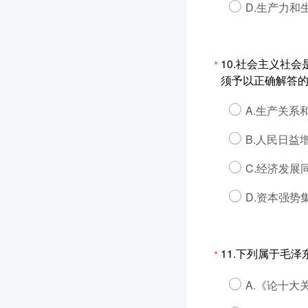
D.生产力和
10.社会主义社
*
须予以正确解答的
A.生产关
B.人民日
C.经济发
D.资本强势
11.下列属于毛泽
*
A.《论十大