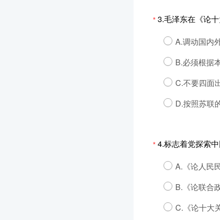
3.毛泽东在《论
*
A.调动国内
B.必须根据
C.不要四面
D.按照苏联
4.标志着党探索中
*
A.《论人民
B.《论联合
C.《论十大