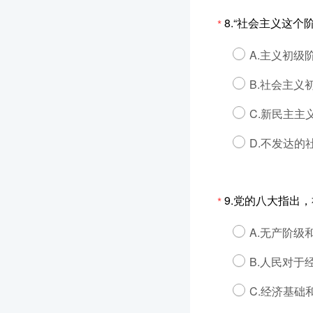
8.“社会主义这个
*
A.主义初级
B.社会主义
C.新民主主
D.不发达
9.党的八大指出
*
A.无产阶级
B.人民对
C.经济基础