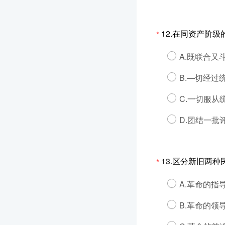
12.在同资产阶级
*
A.既联合又
B.—切经过
C.一切服从
D.团结一批
13.区分新旧两
*
A.革命的指
B.革命的领