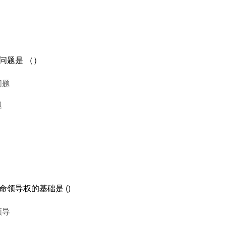
问题是 （）
问题
题
命领导权的基础是 ()
领导