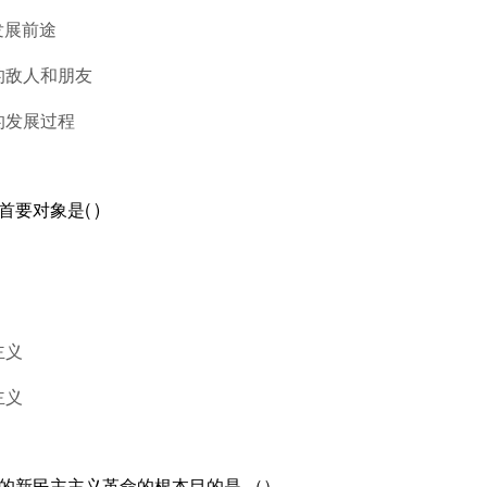
发展前途
的敌人和朋友
的发展过程
首要对象是( )
主义
主义
导的新民主主义革命的根本目的是 （）