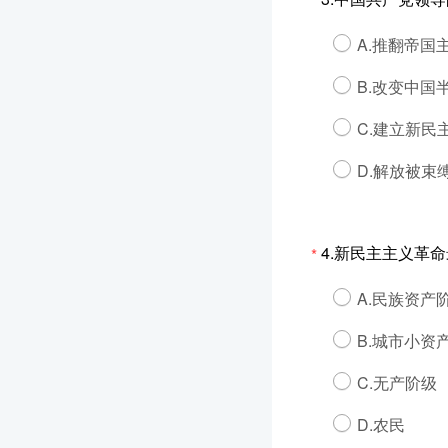
*
A.推翻帝
B.改变中国
C.建立新民
D.解放被束
4.新民主主义革
*
A.民族资产
B.城市小资
C.无产阶级
D.农民