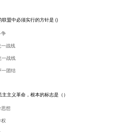
的联盟中必须实行的方针是 ()
斗争
统一战线
统一战线
评一团结
种民主主义革命，根本的标志是（）
导思想
导权