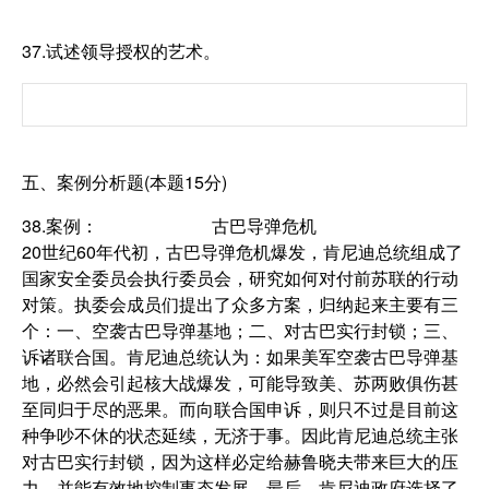
37.试述领导授权的艺术。
五、案例分析题(本题15分)
38.案例： 古巴导弹危机
20世纪60年代初，古巴导弹危机爆发，肯尼迪总统组成了
国家安全委员会执行委员会，研究如何对付前苏联的行动
对策。执委会成员们提出了众多方案，归纳起来主要有三
个：一、空袭古巴导弹基地；二、对古巴实行封锁；三、
诉诸联合国。肯尼迪总统认为：如果美军空袭古巴导弹基
地，必然会引起核大战爆发，可能导致美、苏两败俱伤甚
至同归于尽的恶果。而向联合国申诉，则只不过是目前这
种争吵不休的状态延续，无济于事。因此肯尼迪总统主张
对古巴实行封锁，因为这样必定给赫鲁晓夫带来巨大的压
力，并能有效地控制事态发展。最后，肯尼迪政府选择了