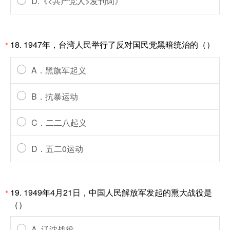
D.《<共产党人>发刊词》
18. 1947年，台湾人民举行了反对国民党黑暗统治的（）
*
A．黑旗军起义
B．抗暴运动
C．二二八起义
D．五二0运动
19. 1949年4月21日，中国人民解放军发起的熏大战役是
*
（）
A. 辽沈战役