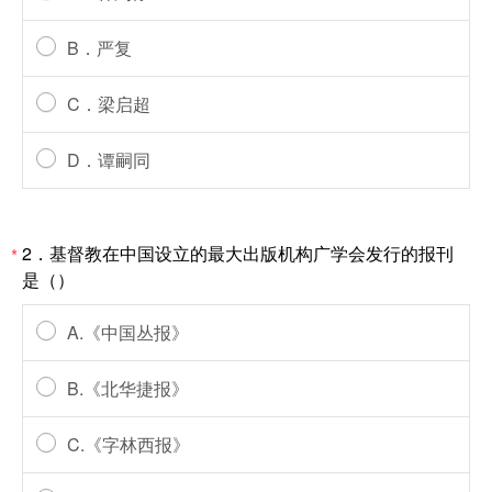
B．严复
C．梁启超
D．谭嗣同
2．基督教在中国设立的最大出版机构广学会发行的报刊
*
是（）
A.《中国丛报》
B.《北华捷报》
C.《字林西报》