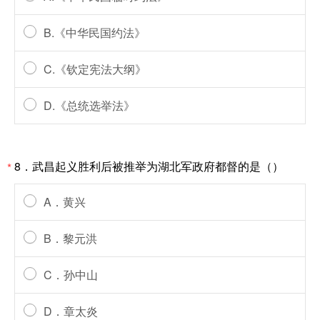
B.《中华民国约法》
C.《钦定宪法大纲》
D.《总统选举法》
8．武昌起义胜利后被推举为湖北军政府都督的是（）
*
A．黄兴
B．黎元洪
C．孙中山
D．章太炎