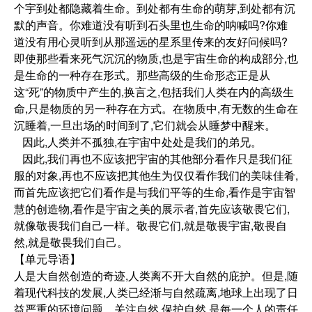
个宇到处都隐藏着生命。到处都有生命的萌芽,到处都有沉
默的声音。你难道没有听到石头里也生命的呐喊吗?你难
道没有用心灵听到从那遥远的星系里传来的友好问候吗?
即使那些看来死气沉沉的物质,也是宇宙生命的构成部分,也
是生命的一种存在形式。那些高级的生命形态正是从
这“死”的物质中产生的,换言之,包括我们人类在内的高级生
命,只是物质的另一种存在方式。在物质中,有无数的生命在
沉睡着,一旦出场的时间到了,它们就会从睡梦中醒来。
因此,人类并不孤独,在宇宙中处处是我们的弟兄。
因此,我们再也不应该把宇宙的其他部分看作只是我们征
服的对象,再也不应该把其他生为仅仅看作我们的美味佳肴,
而首先应该把它们看作是与我们平等的生命,看作是宇宙智
慧的创造物,看作是宇宙之美的展示者,首先应该敬畏它们,
就像敬畏我们自己一样。敬畏它们,就是敬畏宇宙,敬畏自
然,就是敬畏我们自己。
【单元导语】
人是大自然创造的奇迹,人类离不开大自然的庇护。但是,随
着现代科技的发展,人类已经渐与自然疏离,地球上出现了日
益严重的环境问题。关注自然,保护自然,是每一个人的责任