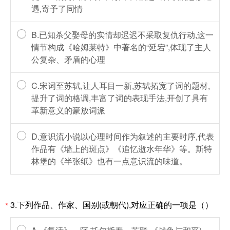
遇,寄予了同情
B.已知杀父娶母的实情却迟迟不采取复仇行动,这一
情节构成《哈姆莱特》中著名的“延宕”,体现了主人
公复杂、矛盾的心理
C.宋词至苏轼,让人耳目一新,苏轼拓宽了词的题材,
提升了词的格调,丰富了词的表现手法,开创了具有
革新意义的豪放词派
D.意识流小说以心理时间作为叙述的主要时序,代表
作品有《墙上的斑点》《追忆逝水年华》等。斯特
林堡的《半张纸》也有一点意识流的味道。
3.下列作品、作家、国别(或朝代),对应正确的一项是（）
*