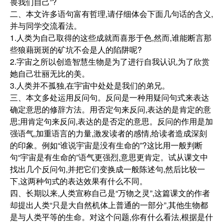
畏我们自己”?
二、本文许多语句富有哲理,请仔细体会下面几句话的含义,
并与同学交流看法。
1.人类为自己取得的这些成就而喜形于色,然而,谁能断言那
些狼藉斑斑的矿坑不会是人的陷阱呢?
2.字宙之所以创造智慧生物是为了进行自我认识,为了欣赏
她自己壮丽无比的美。
3.人类并不孤独,在宇宙中处处是我们的弟兄。
三、本文多处运用反问句。反问是一种用疑问句式来表达
确定意思的修辞方法。用否定句来反问,表达的是肯定的意
思;用肯定句来反问,表达的是否定的意思。反问的作用是加
强语气,加重语言的力量,激发读者的感情,给读者造成深刻
的印象。例如“谁说宇宙是没有生命的”?这比用一般判断
句“宇宙是有生命的”语气更强烈,意思更肯定。试从课文中
找出几个反问句,并把它们变换成一般陈述句,然后比较一
下,这两种句式的表达效果有什么不同。
四、长期以来,人类宣称自己是“万物之灵”,这篇课文的作者
却提出人类“只是大自然机体上普通的一部分”,其他生物都
是与人类平等的生命。对这个问题,你有什么看法,根据是什