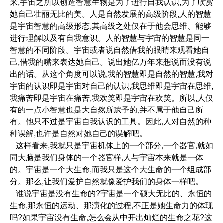
来,宇宙之所以创造智慧生物是为了进行自我认识,为了欣赏
她自己壮丽无比的美。人是自然发展的高级阶段,人的智慧
是宇宙智慧的高级形态,其高级之处仅在于他会思维、能够
进行理解以及有自我意识。人的智慧与宇宙的智慧是同一
智慧的不同阶段。宇宙或者说自然借我的眼睛来观看她自
己,借我的嘴来表达她自己。说出她亿万年来想说而没有说
出的话。从这个角度可以说,我的智慧即是自然的智慧,我对
宇宙的认识即是宇宙对自己的认识,我思维即是宇宙在思维,
我痛苦即是宇宙在痛苦,我欢笑即是宇宙在欢笑。所以,人仅
有的一点小智慧也是大自然所赋予的,并不属于他自己所
有。他只不过是宇宙自我认识的工具。因此,人对自然的种
种误解,也许是自然对她自己的误解吧。
这样看来,我就只是宇宙机体上的一个部分,一个器官,就如
同大脑是我们身体的一个器官样,人与宇宙本来就是一体
的。宇宙是一个大生命,而我只是这个大生命的一个组成部
分。那么,让我们爱护自然就像爱护我们的身体一样吧。
谁说宇宙是没有生命的?宇宙是一个硕大无比的、永恒的
生命,那永恒的运动、那演化的过程,不正是她生命力的体现
吗?如果宇宙没有生命,怎么会从中开出灿烂的生命之花?这