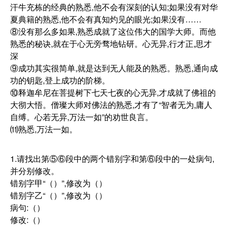
汗牛充栋的经典的熟悉,他不会有深刻的认知;如果没有对华
夏典籍的熟悉,他不会有真知灼见的眼光;如果没有……
⑧没有那么多如果,熟悉成就了这位伟大的国学大师。而他
熟悉的秘诀,就在于心无旁骛地钻研。心无异,行才正,思才
深
⑨成功其实很简单,就是达到无人能及的熟悉。熟悉,通向成
功的钥匙,登上成功的阶梯。
⑩释迦牟尼在菩提树下七天七夜的心无异,才成就了佛祖的
大彻大悟。僧璨大师对佛法的熟悉,才有了“智者无为,庸人
自缚。心若无异,万法一如”的劝世良言。
⑾熟悉,万法一如。
1.请找出第⑤⑥段中的两个错别字和第⑥段中的一处病句,
并分别修改。
错别字甲“（）”,修改为（）
错别字乙“（）”,修改为（）
病句:（）
修改:（）