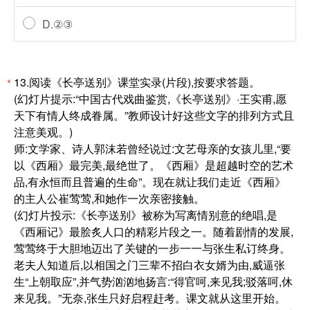
D.②③
13.阅读《长亭送别》课堂实录(片段),按要求答题。
*
(幻灯片提示:“中国古代戏曲鉴赏,《长亭送别》·王实甫,愿
天下有情人终成眷属。”教师设计好这些文字的排列方式且
注意美观。)
师:文学家、诗人郭沫若曾经说过:文艺母亲的女孩儿里,“要
以《西厢》最完美,最绝世了。《西厢》是超越时空的艺术
品,有永恒而且普遍的生命”。现在就让我们走近《西厢》
的主人公崔莺莺,和她作一次亲密接触。
(幻灯片投示:《长亭送别》被称为写离情别意的绝唱,是
《西厢记》最脍炙人口的精彩片段之一。随着剧情的发展,
莺莺终于大胆地迈出了关键的一步一一与张生私订终身。
老夫人知道后,以相国之门三辈不招白衣女婿为由,威逼张
生“上朝取应”,并气势汹汹地扬言:“得官呵,来见我;驳落呵,休
来见我。”无奈,张生只好启程赶考。课文就从这里开始。