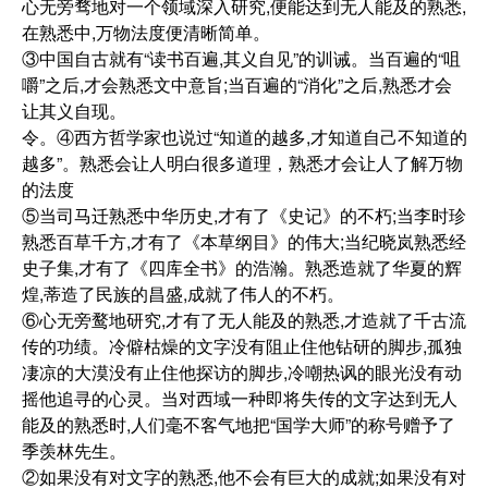
心无旁骛地对一个领域深入研究,便能达到无人能及的熟悉,
在熟悉中,万物法度便清晰简单。
③中国自古就有“读书百遍,其义自见”的训诫。当百遍的“咀
嚼”之后,才会熟悉文中意旨;当百遍的“消化”之后,熟悉才会
让其义自现。
令。④西方哲学家也说过“知道的越多,才知道自己不知道的
越多”。熟悉会让人明白很多道理，熟悉才会让人了解万物
的法度
⑤当司马迁熟悉中华历史,才有了《史记》的不朽;当李时珍
熟悉百草千方,才有了《本草纲目》的伟大;当纪晓岚熟悉经
史子集,才有了《四库全书》的浩瀚。熟悉造就了华夏的辉
煌,蒂造了民族的昌盛,成就了伟人的不朽。
⑥心无旁鹜地研究,才有了无人能及的熟悉,才造就了千古流
传的功绩。冷僻枯燥的文字没有阻止住他钻研的脚步,孤独
凄凉的大漠没有止住他探访的脚步,冷嘲热讽的眼光没有动
摇他追寻的心灵。当对西域一种即将失传的文字达到无人
能及的熟悉时,人们毫不客气地把“国学大师”的称号赠予了
季羡林先生。
②如果没有对文字的熟悉,他不会有巨大的成就;如果没有对