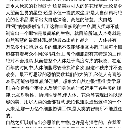
是令人厌恶的苍蝇蚊子,还是美丽可人的鲜花绿草;无论是令
人望而生畏的星空,还是不值一提的灰尘,都是大自然精巧绝
伦的艺术品,展示出大自然深邃、高超的智慧。大自然
用“死”的物质创造出了这样丰富多彩的生命,而人类却不能
制造出一个哪怕是最简单的生物。就目前所知,人本身就是
自然智慧的最高体现,是她最杰出的作品之一。人体共有一
万亿多个细胞,这么多的细胞不仅能够相互协调,而且每个细
胞都有着与众不同的特殊分工,每个细胞都有其特定的工作,
绝对不会混淆,从而使整个人体处于高度有序的状态。在近
百年的时间中,人体细胞尽管替换许多次,但这种秩序并不会
改变。最不可思议的恐怕要数我们的大脑了,它使人有喜怒
哀乐,还能够思维,能够理解、想象大自然也很“懂得”美学原
则,在创造每个事物以及我们身体的时候运用了各种美的规
律,比如对称性、协调性等等,使人体、花朵等表现出难以形
容的美。用尽人类的全部智慧,恐怕也难以造出这样的一个
人来,让那一万亿个细胞协调工作,是人类的智慧所不能胜任
的。
自然之所以创造出会思维的生物,也许是有深意的。在我看