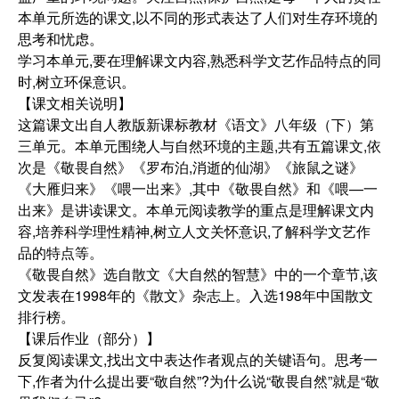
本单元所选的课文,以不同的形式表达了人们对生存环境的
思考和忧虑。
学习本单元,要在理解课文内容,熟悉科学文艺作品特点的同
时,树立环保意识。
【课文相关说明】
这篇课文出自人教版新课标教材《语文》八年级（下）第
三单元。本单元围绕人与自然环境的主题,共有五篇课文,依
次是《敬畏自然》《罗布泊,消逝的仙湖》《旅鼠之谜》
《大雁归来》《喂一出来》,其中《敬畏自然》和《喂—一
出来》是讲读课文。本单元阅读教学的重点是理解课文内
容,培养科学理性精神,树立人文关怀意识,了解科学文艺作
品的特点等。
《敬畏自然》选自散文《大自然的智慧》中的一个章节,该
文发表在1998年的《散文》杂志上。入选198年中国散文
排行榜。
【课后作业（部分）】
反复阅读课文,找出文中表达作者观点的关键语句。思考一
下,作者为什么提出要“敬自然”?为什么说“敬畏自然”就是“敬