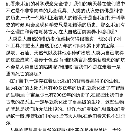
们看来,我们的科学观念完全错了,我们的航天器在他们眼中
不过是个非常简单的儿童玩具。人类的认议史仿佛是纠错
的历史,一代一代地纠正着前人的错误,于是当我们打开科学
史的时候,就会发现科学史只是犯错误的历史。那么,我们有
什么理由和资格嘲笑古人,在大自然面前卖弄小聪明呢?
人类是大自然的模仿者,但他模仿得很拙劣。他发明了种
种工具,挖掘出大自然用亿万年的时间积累下来的宝藏——
煤炭、石油、天然气以及其他各种矿物质,人类为自己取得
的这些成就而喜形于色,然而,谁能断言那些狼藉斑斑的矿坑
不会是人类自掘的陷阱呢?谁能断言我们不是在走着一条
通向死亡的路呢?
在宇宙中,一定存在着远比我们的智慧要高得多的生物。
因为我们的太阳系只有40多亿年的历史,就演化出了有智慧
的生物;而宇宙至少已有200亿年的历史了,在那些比我们更
古老的星系里,一定早就演化出了更高级的生物。这些生物
的智慧是我们所无法比拟的。也许,他们看我们,就像我们看
蚂蚁一般,即使我们中的那些伟大人物,在他们看来也不过尔
尔。
人类的智慧与大自然的智慧相比实在是相形见绌。无论