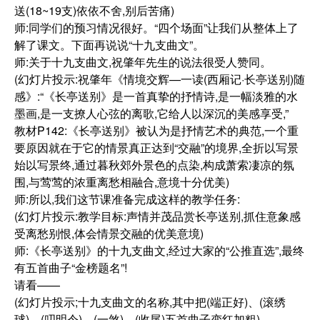
送(18~19支)依依不舍,别后苦痛)
师:同学们的预习情况很好。“四个场面”让我们从整体上了
解了课文。下面再说说“十九支曲文”。
师:关于十九支曲文,祝肇年先生的说法很受人赞同。
(幻灯片投示:祝肇年《情境交辉—一读(西厢记·长亭送别)随
感》:“《长亭送别》是一首真挚的抒情诗,是一幅淡雅的水
墨画,是一支撩人心弦的离歌,它给人以深沉的美感享受,”
教材P142:《长亭送别》被认为是抒情艺术的典范,一个重
要原因就在于它的情景真正达到“交融”的境界,全折以写景
始以写景终,通过暮秋郊外景色的点染,构成萧索凄凉的氛
围,与莺莺的浓重离愁相融合,意境十分优美)
师:所以,我们这节课准备完成这样的教学任务:
(幻灯片投示:教学目标:声情并茂品赏长亭送别,抓住意象感
受离愁别恨,体会情景交融的优美意境)
师:《长亭送别》的十九支曲文,经过大家的“公推直选”,最终
有五首曲子“金榜题名”!
请看——
(幻灯片投示;十九支曲文的名称,其中把(端正好)、(滚绣
球)、(叨明令)、(一煞)、(收尾)五首曲子变红加粗)