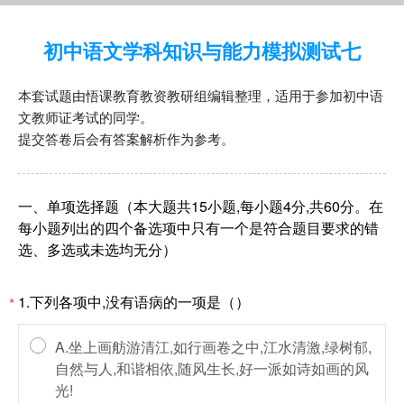
初中语文学科知识与能力模拟测试七
本套试题由悟课教育教资教研组编辑整理，适用于参加初中语
文教师证考试的同学。
提交答卷后会有答案解析作为参考。
一、单项选择题（本大题共15小题,每小题4分,共60分。在
每小题列出的四个备选项中只有一个是符合题目要求的错
选、多选或未选均无分）
1.下列各项中,没有语病的一项是（）
*
A.坐上画舫游清江,如行画卷之中,江水清激,绿树郁,
自然与人,和谐相依,随风生长,好一派如诗如画的风
光!