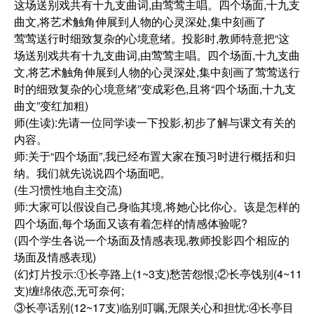
这场送别戏共有十九支曲词,由莺莺主唱。四个场面,十九支
曲文,将艺术触角伸展到人物的心灵深处,集中刻画了
莺莺送行时细致复杂的心境意绪。投影时,教师特意把“这
场送别戏共有十九支曲词,由莺莺主唱。四个场面,十九支曲
文,将艺术触角伸展到人物的心灵深处,集中刻画了莺莺送行
时的细致复杂的心境意绪”变成彩色,且将“四个场面,十九支
曲文”变红加粗)
师(生读):先请一位同学读一下投影,初步了解与课文有关的
内容。
师:关于“四个场面”,我已经布置大家在预习时进行概括和归
纳。我们就先说说四个场面吧。
(生习惯性地自主交流)
师:大家可以假设自己身临其境,将她心比你心。该是怎样的
四个场面,每个场面又该有着怎样的情感体验呢?
(四个学生各说一个场面及情感表现,教师投影四个相应的
场面及情感表现)
(幻灯片投示:①长亭路上(1~3支)愁苦怨恨;②长亭饯别(4~11
支)缠绵依恋,无可奈何;
③长亭话别(12~17支)临别叮嘱,无限关心和担忧:④长亭目