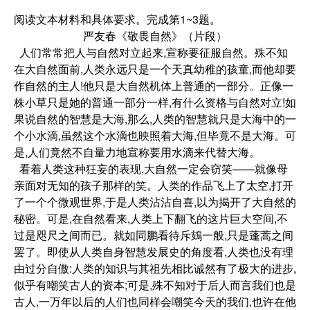
阅读文本材料和具体要求。完成第1~3题。
严友春《敬畏自然》（片段）
人们常常把人与自然对立起来,宣称要征服自然。殊不知
在大自然面前,人类永远只是一个天真幼稚的孩童,而他却要
作自然的主人!他只是大自然机体上普通的一部分。正像一
株小草只是她的普通一部分一样,有什么资格与自然对立!如
果说自然的智慧是大海,那么,人类的智慧就只是大海中的一
个小水滴,虽然这个水滴也映照着大海,但毕竟不是大海。可
是,人们竟然不自量力地宣称要用水滴来代替大海。
看着人类这种狂妄的表现,大自然一定会窃笑——就像母
亲面对无知的孩子那样的笑。人类的作品飞上了太空,打开
了一个个微观世界,于是人类沾沾自喜,以为揭开了大自然的
秘密。可是,在自然看来,人类上下翻飞的这片巨大空间,不
过是咫尺之间而已。就如同鹏看待斥鴳一般,只是蓬蒿之间
罢了。即使从人类自身智慧发展史的角度看,人类也没有理
由过分自傲:人类的知识与其祖先相比诚然有了极大的进步,
似乎有嘲笑古人的资本;可是,殊不知对于后人而言我们也是
古人,一万年以后的人们也同样会嘲笑今天的我们,也许在他