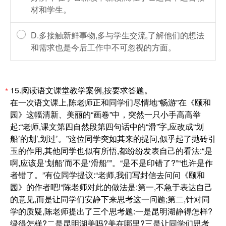
材和学生。
D.多接触新鲜事物,多与学生交流,了解他们的想法
和需求也是今后工作中不可忽视的方面。
15.阅读语文课堂教学案例,按要求答题。
*
在一次语文课上,陈老师正和同学们尽情地“畅游”在《颐和
园》这幅清新、美丽的“画卷”中，突然一只小手高高举
起:“老师,课文第四自然段第四句话中的“滑”字,应改成“划
船’的划’,划过’。”这位同学突如其来的提问,似乎起了抛砖引
玉的作用,其他同学也似有所悟,都纷纷发表自己的看法:“是
啊,应该是‘划船’而不是‘滑船””。“是不是印错了?”“也许是作
者错了。”有位同学提议:“老师,我们写封信去问问《颐和
园》的作者吧!”陈老师对此的做法是:第一,不急于表达自己
的意见,而是让同学们安静下来思考这一问题;第二,针对同
学的质疑,陈老师提出了三个思考题:一是昆明湖静得怎样?
绿得怎样?二是昆明湖美吗?美在哪里?三是让同学们思考