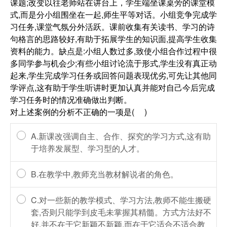
课题;改变以往老师站在讲台上，学生端坐课桌旁的课堂模
式,而是分小组围坐在一起,师生平等对话。小组竞争完成学
习任务,课堂气氛分外活跃。课前收集有关读书、学习的诗
句格言的思路较好,有助于拓展学生的知识面,提高学生收集
资料的能力。缺点是:小组人数过多,致使小组合作过程中很
多同学参与机会少;有些小组讨论流于形式,学生没有真正动
起来,学生完成学习任务或回答问题表现优劣,可先让其他同
学评点,这有助于学生听讲时更加认真并能对自己今后完成
学习任务时的情况准确做出判断。
对上述案例的分析不正确的一项是( )
A.新课改强调自主、合作、探究的学习方式,这有助
于培养发展型、学习型的人才。
B.在教学中,教师充当教材解说者的角色。
C.对一些新的教学模式、学习方法,教师不能生搬硬
套,否则只能学到皮毛未掌握其精髓。方式方法好不
好,并不在于它新颖不新颖,而在于它适合不适合教