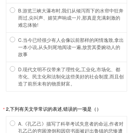
B.游览三峡大瀑布时,我们从倾泻而下的水帘中狂奔
而过,尖叫声、嬉笑声响成一片,那真是充满刺激的
难忘体验!
C.当今已经很少有人会像以前那样的闲情逸致,拿出
一本小说,从头到尾地阅读一遍,放赏其委婉动人的
故事
D.现代文明不仅带来了理性化,工业化,市场化、都
市化、民主化和法制化这些美好的社会制度,而且创
造了前所未有的物质财富。
2,下列有关文学常识的表述,错误的一项是（）
*
A.《孔乙己》描写了科举考试失意者的命运,作者对
孔乙己的穷困潦倒和因窃书面被赶出鲁镇的悲惨遭