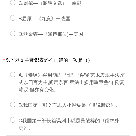
C.刘勰—《昭明文选》一南朝
B屈原—《九意》一战国
D.狄金森—《篱笆那边)—美国
5.下列文学常识表述不正确的一项是（）
*
A.《诗经》采用“赋”、“比”、“兴”的艺术表现手法,句
式以四言为主,间用杂言,章法上多用重章叠句,反复
咏叹,但亦有变化。
B.我国第一部文言志人小说集是《世说新语》。
C我国第一部长篇讽刺小说是吴敬梓的《儒林外
史》。