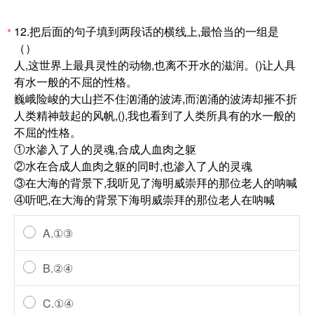
12.把后面的句子填到两段话的横线上,最恰当的一组是
*
（）
人,这世界上最具灵性的动物,也离不开水的滋润。()让人具
有水一般的不屈的性格。
巍峨险峻的大山拦不住汹涌的波涛,而汹涌的波涛却摧不折
人类精神鼓起的风帆,(),我也看到了人类所具有的水一般的
不屈的性格。
①水渗入了人的灵魂,合成人血肉之躯
②水在合成人血肉之躯的同时,也渗入了人的灵魂
③在大海的背景下,我听见了海明威崇拜的那位老人的呐喊
④听吧,在大海的背景下海明威崇拜的那位老人在呐喊
A.①③
B.②④
C.①④