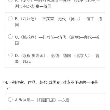
A.《复活》—阿·托尔斯泰一苏联 《战争与和平)一
列夫·托尔斯奉—俄国
B.《西厢记》—王实甫—元代 《神曲》—但丁—德
国
C.《桃花扇》—孔尚任—清代 《唐璜)—拜伦—英
国
D.《欧根·奥涅金》—歌德—德国 《北京人》—曹
禺—现代
4.下列作家、作品、朝代(或国别),对应不正确的一项是
*
（）
A.陶渊明—《归园田居》—东晋