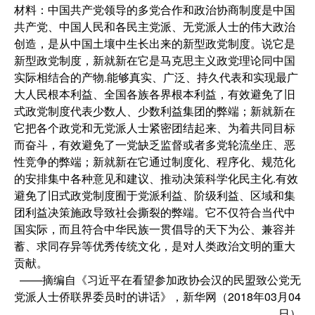
材料：中国共产党领导的多党合作和政治协商制度是中国
共产党、中国人民和各民主党派、无党派人士的伟大政治
创造，是从中国土壤中生长出来的新型政党制度。说它是
新型政党制度，新就新在它是马克思主义政党理论同中国
实际相结合的产物.能够真实、广泛、持久代表和实现最广
大人民根本利益、全国各族各界根本利益，有效避免了旧
式政党制度代表少数人、少数利益集团的弊端；新就新在
它把各个政党和无党派人士紧密团结起来、为着共同目标
而奋斗，有效避免了一党缺乏监督或者多党轮流坐庄、恶
性竞争的弊端；新就新在它通过制度化、程序化、规范化
的安排集中各种意见和建议、推动决策科学化民主化.有效
避免了旧式政党制度囿于党派利益、阶级利益、区域和集
团利益决策施政导致社会撕裂的弊端。它不仅符合当代中
国实际，而且符合中华民族一贯倡导的天下为公、兼容并
蓄、求同存异等优秀传统文化，是对人类政治文明的重大
贡献。
——摘编自《习近平在看望参加政协会汉的民盟致公党无
党派人士侨联界委员时的讲话》，新华网（2018年03月04
日）