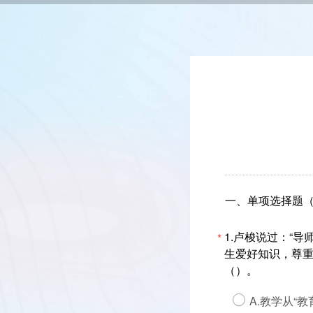
一、单项选择题（
1.卢梭说过：“
*
生爱好知识，尊重
（）。
A.教学从“