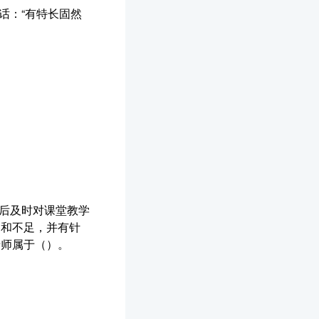
话：“有特长固然
。
学后及时对课堂教学
题和不足，并有针
老师属于（）。