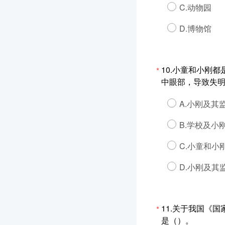
C.动物园
D.博物馆
10.小童和小刚
*
中眼部，导致失
A.小刚及其
B.学校及小
C.小童和小
D.小刚及其
11.关于我国《国
*
是（）。