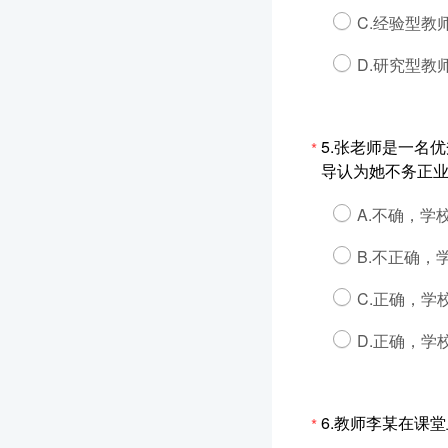
C.经验型教
D.研究型教
5.张老师是一名
*
导认为她不务正
A.不确，学
B.不正确，
C.正确，学
D.正确，学
6.教师李某在课
*