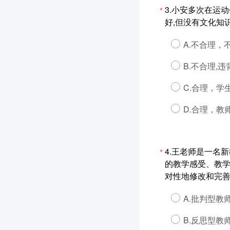
3.小安多次在运
*
好,但没有文化知
A.不合理，
B.不合理,
C.合理，
D.合理，教
4.王老师是一名
*
的教学感受、教
对性地修改和完
A.批判型教
B.反思型教