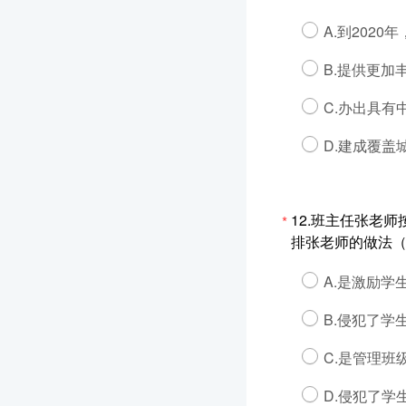
A.到202
B.提供更加
C.办出具
D.建成覆
12.班主任张老
*
排张老师的做法
A.是激励学
B.侵犯了学
C.是管理班
D.侵犯了学