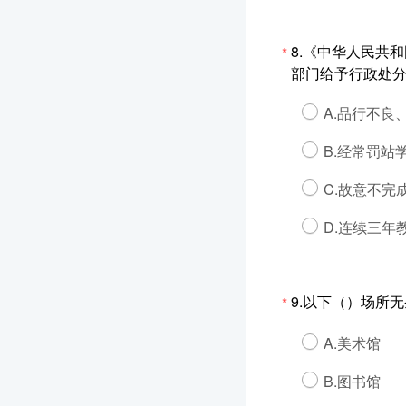
8.《中华人民共
*
部门给予行政处
A.品行不良
B.经常罚站
C.故意不
D.连续三年
9.以下（）场所
*
A.美术馆
B.图书馆