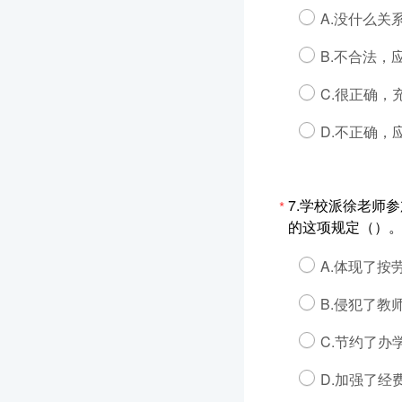
A.没什么关
B.不合法，
C.很正确
D.不正确
7.学校派徐老师
*
的这项规定（）
A.体现了按
B.侵犯了教
C.节约了办
D.加强了经